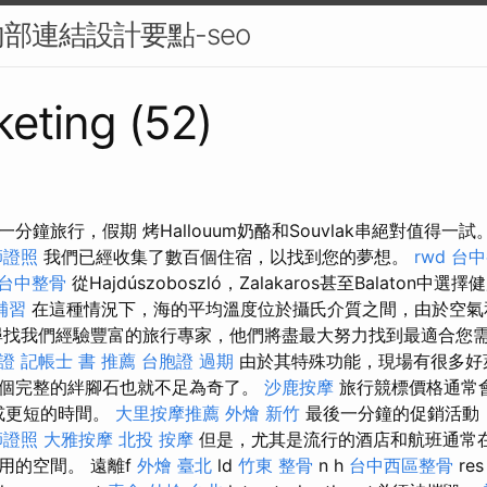
部連結設計要點-seo
eting (52)
分鐘旅行，假期 烤Hallouum奶酪和Souvlak串絕對值得一試
師證照
我們已經收集了數百個住宿，以找到您的夢想。
rwd
台中
台中整骨
從Hajdúszoboszló，Zalakaros甚至Balaton
補習
在這種情況下，海的平均溫度位於攝氏介質之間，由於空氣
尋找我們經驗豐富的旅行專家，他們將盡最大努力找到最適合您
證
記帳士 書 推薦
台胞證 過期
由於其特殊功能，現場有很多好
個完整的絆腳石也就不足為奇了。
沙鹿按摩
旅行競標價格通常
週或更短的時間。
大里按摩推薦
外燴 新竹
最後一分鐘的促銷活動
師證照
大雅按摩
北投 按摩
但是，尤其是流行的酒店和航班通常
用的空間。 遠離f
外燴 臺北
ld
竹東 整骨
n h
台中西區整骨
re