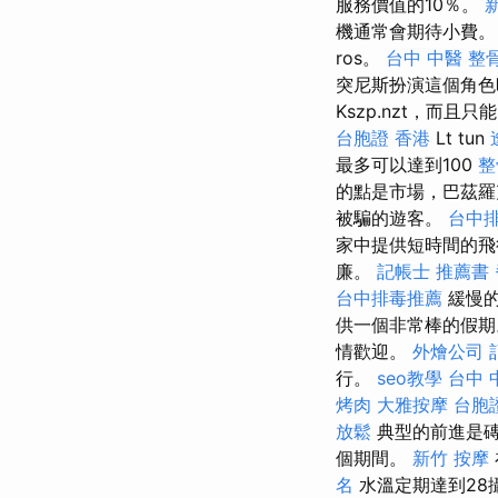
服務價值的10％。
機通常會期待小費
ros。
台中 中醫 整
突尼斯扮演這個角色
Kszp.nzt，而且
台胞證 香港
Lt tun
最多可以達到100
整
的點是市場，巴茲羅克
被騙的遊客。
台中
家中提供短時間的飛
廉。
記帳士 推薦書
台中排毒推薦
緩慢的
供一個非常棒的假期
情歡迎。
外燴公司
行。
seo教學
台中 
烤肉
大雅按摩
台胞
放鬆
典型的前進是磚
個期間。
新竹 按摩
名
水溫定期達到28