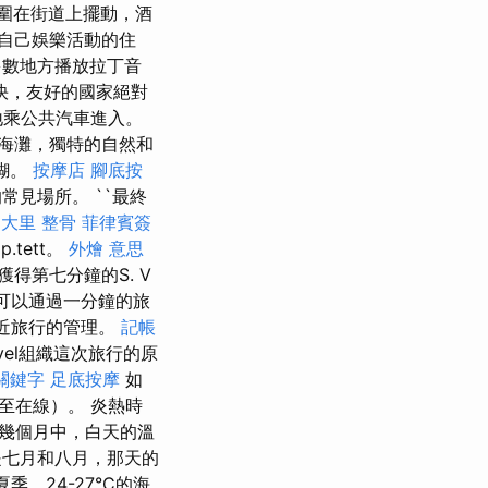
圍在街道上擺動，酒
自己娛樂活動的住
數地方播放拉丁音
快，友好的國家絕對
地乘公共汽車進入。
的海灘，獨特的自然和
糊。
按摩店
腳底按
見場所。 ``最終
z
大里 整骨
菲律賓簽
.tett。
外燴 意思
得第七分鐘的S. V
ly。 也可以通過一分鐘的旅
附近旅行的管理。
記帳
vel組織這次旅行的原
e關鍵字
足底按摩
如
至在線）。 炎熱時
幾個月中，白天的溫
七月和八月，那天的
季，24-27°C的海