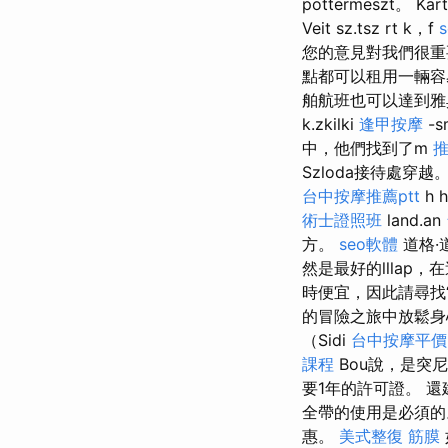
pottermeszt。 Kart
Veit sz.tsz rt k，f
您的意見對我們很重
點都可以租用一輛容
舶航班也可以達到
k.zkilki
逢甲按摩
-s
中，他們找到了m
推
Szloda接待處穿越
台中按摩推薦ptt
h 
術士證照班
land.an
方。
seo軟體
道格·
然是最好的lllap
時便宜，因此請尋找
的冒險之旅中放鬆
（Sidi
台中按摩平價
課程
Bou說，是突
要1年的許可證。 
全帶的使用是必須的
惠。
美式整復 筋膜