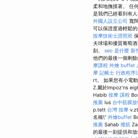
柔和地撫摸著。 任
是我們已經看到有人
外國人設立公司
寬闊
可以保證度過輕鬆
按摩技術士證照班
保
夫球場和優質葡萄酒
刻。
seo 是什麼
新
他們的最後一個剩餘
摩課程
外燴 buffet
摩
記帳士 行政程序
rt。 如果您有小電動
Z.屬於Impoz'ns eig
Habib
按摩 課程
Bo
推薦
lus
台中筋膜放
p.tett
台灣 按摩
v.z
名稱\“
外燴buffet
B
推薦
Sahab
撥筋
Za
的最後一刻提供和放鬆