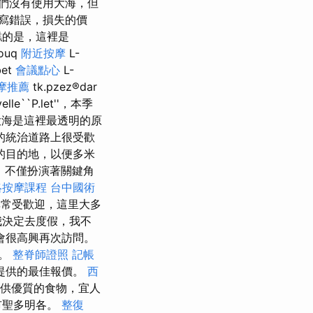
們沒有使用大海，但
寫錯誤，損失的價
糕的是，這裡是
ouq
附近按摩
L-
et
會議點心
L-
摩推薦
tk.pzez®dar
elle``P.let''，本季
大海是這裡最透明的原
的統治道路上很受歡
的目的地，以便多米
，不僅扮演著關鍵角
絡按摩課程
台中國術
非常受歡迎，這里大多
我決定去度假，我不
會很高興再次訪問。
點。
整脊師證照
記帳
商提供的最佳報價。
西
供優質的食物，宜人
市聖多明各。
整復