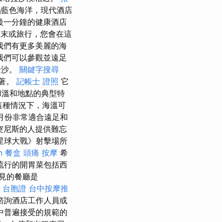
晶藍色海洋，現代酒店
後一分鐘的健康酒店
末或旅行，您會在這
我們有更多美麗的海
我們可以參觀並遠足
金沙。
關鍵字搜尋
圍著。
記帳士 證照
它
和溫和地點的典型特
這種情況下，海溫可
月份非常適合遠足和
突尼斯的人提供難忘
星球大戰》射擊場所
n
餐盒
頭痛 按摩
希
流行的開胃菜包括西
見的餐廳是
y 台胞證
台中按摩推
，請諮詢酒店工作人員或
中普遍接受的規範的