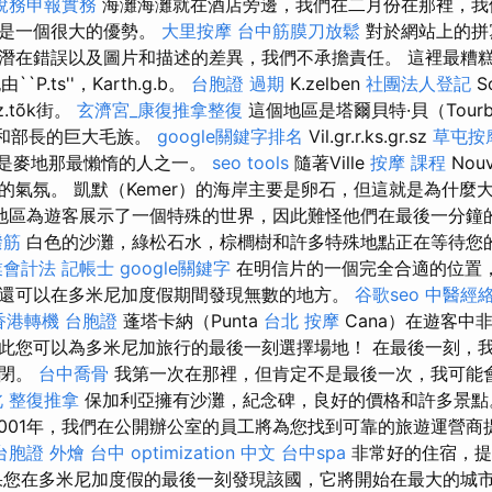
稅務申報實務
海灘海灘就在酒店旁邊，我們在二月份在那裡，我
這是一個很大的優勢。
大里按摩
台中筋膜刀放鬆
對於網站上的拼
潛在錯誤以及圖片和描述的差異，我們不承擔責任。 這裡最糟
`P.ts''，Karth.g.b。
台胞證 過期
K.zelben
社團法人登記
S
sz.tõk街。
玄濟宮_康復推拿整復
這個地區是塔爾貝特·貝（Tourb
長和部長的巨大毛族。
google關鍵字排名
Vil.gr.r.ks.gr.sz
草屯按
dad是麥地那最懶惰的人之一。
seo tools
隨著Ville
按摩 課程
Nouv
的氣氛。 凱默（Kemer）的海岸主要是卵石，但這就是為什麼
地區為遊客展示了一個特殊的世界，因此難怪他們在最後一分鐘
撥筋
白色的沙灘，綠松石水，棕櫚樹和許多特殊地點正在等待您
業會計法 記帳士
google關鍵字
在明信片的一個完全合適的位置
還可以在多米尼加度假期間發現無數的地方。
谷歌seo
中醫經
香港轉機 台胞證
蓬塔卡納（Punta
台北 按摩
Cana）在遊客中
此您可以為多米尼加旅行的最後一刻選擇場地！ 在最後一刻，
關閉。
台中喬骨
我第一次在那裡，但肯定不是最後一次，我可能
 整復推拿
保加利亞擁有沙灘，紀念碑，良好的價格和許多景
001年，我們在公開辦公室的員工將為您找到可靠的旅遊運營
台胞證
外燴 台中
optimization 中文
台中spa
非常好的住宿，提
果您在多米尼加度假的最後一刻發現該國，它將開始在最大的城