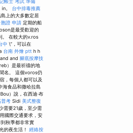
記帳士 考試 準備
 in。
台中排毒推薦
議島上的大多數定居
台胞證 申請
定期的船
roson是最受歡迎的
 在較大的v.ros
台中
\”，可以在
a
台南 外燴 ptt
h h
.lland and
腳底按摩技
hreb）是最祈禱的地
而聞名。 這個voros仍
的住宿，每個人都可以及
中海食品和撒哈拉島
Bou）說，在西迪·布
高普考
Sidi
美式整復
至少需要21歲，至少需
適用國際交通要求，安
季到秋季都非常實
發光的夜生活！
經絡按