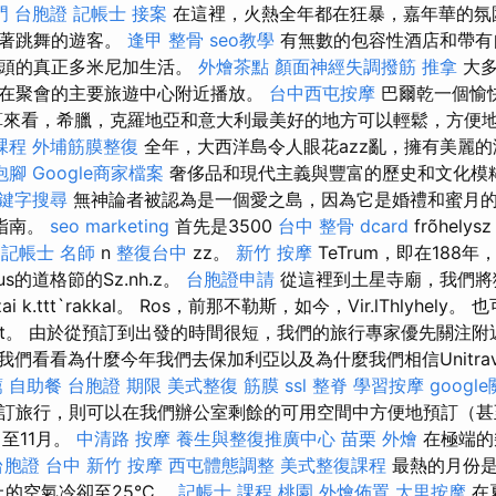
門 台胞證
記帳士 接案
在這裡，火熱全年都在狂暴，嘉年華的氛
待著跳舞的遊客。
逢甲 整骨
seo教學
有無數的包容性酒店和帶有
街頭的真正多米尼加生活。
外燴茶點
顏面神經失調撥筋
推拿
大多
在聚會的主要旅遊中心附近播放。
台中西屯按摩
巴爾乾一個愉
算來看，希臘，克羅地亞和意大利最美好的地方可以輕鬆，方便
課程
外埔筋膜整復
全年，大西洋島令人眼花azz亂，擁有美麗
泡腳
Google商家檔案
奢侈品和現代主義與豐富的歷史和文化模
鍵字搜尋
無神論者被認為是一個愛之島，因為它是婚禮和蜜月的常
t的指南。
seo marketing
首先是3500
台中 整骨 dcard
frõhelys
t
記帳士 名師
n
整復台中
zz。
新竹 按摩
TeTrum，即在188年，p
sius的道格節的Sz.nh.z。
台胞證申請
從這裡到土星寺廟，我們將獲
h.zai k.ttt`rakkal。 Ros，前那不勒斯，如今，Vir.lThlyhe
met。 由於從預訂到出發的時間很短，我們的旅行專家優先關注
我們看看為什麼今年我們去保加利亞以及為什麼我們相信Unitra
薦
自助餐
台胞證 期限
美式整復 筋膜
ssl
整脊
學習按摩
googl
訂旅行，則可以在我們辦公室剩餘的可用空間中方便地預訂（甚
至11月。
中清路 按摩
養生與整復推廣中心
苗栗 外燴
在極端的
台胞證 台中
新竹 按摩
西屯體態調整
美式整復課程
最熱的月份是
上的空氣冷卻至25°C。
記帳士 課程 桃園
外燴佈置
大里按摩
在夏