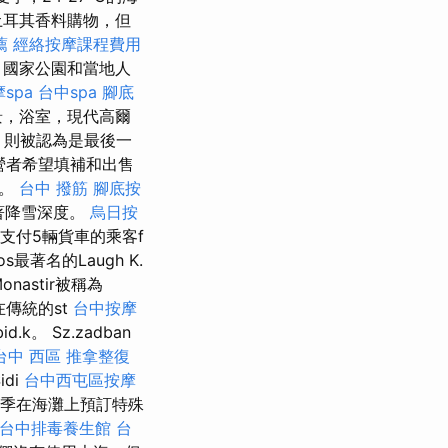
土耳其香料購物，但
薦
經絡按摩課程費用
，國家公園和當地人
spa
台中spa
腳底
景，浴室，現代高爾
，則被認為是最後一
營者希望填補和出售
會。
台中 撥筋
腳底按
著降雪深度。
烏日按
支付5輛貨車的乘客f
最著名的Laugh K.
Monastir被稱為
傳統的st
台中按摩
d.k。 Sz.zadban
台中 西區 推拿整復
idi
台中西屯區按摩
在冬季在海灘上預訂特殊
台中排毒養生館
台