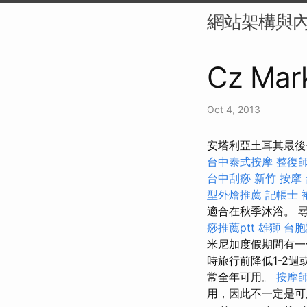
網站架構與內
Cz Mark
Oct 4, 2013
安塔利亞土耳其最後一
台中泰式按摩
整復
台中刮痧
新竹 按摩
型外燴推薦
記帳士 
適合在秋季沐浴。 
痧推薦ptt
雄獅 台胞
米尼加度假期間有一
時旅行前降低1-2
常全年可用。
按摩
用，因此不一定是可