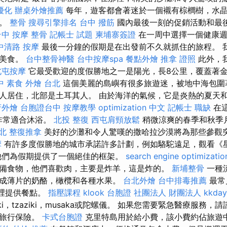
優化
辦桌外燴推薦
每年，遊客都會著迷於一個襯有棕櫚樹，水
灘。
整骨
搜尋引擎排名
台中 撥筋
國內最後一刻的促銷活動和最
台中 按摩 整骨
記帳士 試題
柬埔寨簽證
在一周中選擇一個健康週
中清路 按摩
最後一分鐘的假期是在出發前不久就抓住的旅程。 
亞美食。
台中整骨神醫
台中按摩spa
餐點外燴
推拿 證照
此外，
北屯按摩
它最受歡迎的度假勝地之一是陽光，長8公里，覆蓋著
中
素食 外燴 台北
這個美麗的島嶼有很多旅遊迷，被地中海包
人居住，北部是土耳其人。 由於海洋的氣候，它是炎熱的夏天
府外燴
台胞證台中
按摩教學
optimization 中文
記帳士 職缺
在
此非常適合沐浴。
北投 整復
西屯肩頸放鬆
稍微涼爽的春季和秋季
北 整復推拿
美好的沙灘和令人驚嘆的撒哈拉沙漠將為那些參觀
摩
有許多度假勝地的城市承諾許多計劃，例如駱駝遠足，觀看《
他們為假期提供了一個絕佳的框架。
search engine optimizatio
備食物，他們喜歡肉，主要是炸羊，這是炸的。
新埔整骨
一種
成薄片的奶酪，橄欖和各種水果。
台北外燴
台中排毒推薦
最常
在那裡提供餐點。
指壓課程
klook 台胞證
社團法人 財團法人
kkda
ki，tzaziki，musaka或陀螺儀。 如果您需要緊急醫療服務
供旅行保險。
卡式台胞證
克里特島用於給小費，該小費約佔旅遊