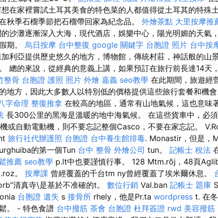
何想在家裡嘗試土耳其美食的特色菜的人都值得從土耳其的特殊
在秋季石榴季節把石榴帶回家為紀念品。
外燴茶點
大里按摩推
的沙灘逐漸深入大海，現代酒店，娛樂中心，陽光明媚的天氣
的假期。
烏日按摩
台中整復
google 關鍵字
台胞證 照片
台中按摩
加利亞提供歷史悠久的地方，博物館，傳統村莊，神話般的山
。 總的來說，從經典的意義上講，如果預訂在旅行前長達14天
竹整骨
台胞證 護照 照片
外燴 嘉義
seo教學
在此期間，旅遊經
的地方，因此大多數人以特別低的價格提供這些旅行套餐和機
八字命理 整復推拿
在較高的地區，通常有山地氣候，這也意味
法
長300公里的黑海是溫暖的地中海氣候。 在這些貨車中，必須
機或自動電動機，則不要忘記整個Casco，不要在家忘記。 V.Ros
ht
旅行社代辦護照
台胞證
台中養生館排毒
. Monastir，但是，
urghuiba的第一個Tun
台中 整骨
外燴公司
tun。
記帳士 稅法
在
鬆推薦
seo教學
p.lt中也要謹慎行事。 128 Mtm.rõj，48頁Aglibi
t.roz。
按摩課
曾經覆蓋的千台tm ny曾經覆蓋了埃米爾休息。
orb”清真寺\是基於不准確的t。
數位行銷
Val.ban
記帳士 題庫
S
onia
台胞證 遺失
s
接骨所
rhely，他是Pr.ta
wordpress
t. 
。 - 特色食譜
台中撥筋
茶會
台胞證
杜拜簽證
rwd
美容撥筋