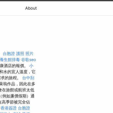
About
。
台胞證 護照 照片
養生館排毒
谷歌seo
中選擇健康酒店的報價。
小
和水的宜人溫度，它
需求的旅程。
台中刮
萊塢作品，因此在多
會在旅館或航班太低
（例如廉價假期）通
在高季節被完全佔
s
香港簽證 台胞證