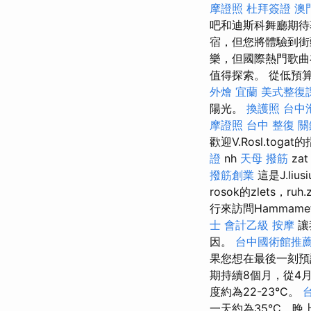
摩證照
杜拜簽證
澳
吧和迪斯科舞廳期
宿，但您將體驗到
樂，但國際熱門歌曲
值得探索。 從低預
外燴 宜蘭
美式整復
陽光。
換護照
台中
摩證照
台中 整復
關
歡迎V.Rosl.toga
證
nh
天母 撥筋
za
撥筋創業
這是J.liu
rosok的zlets，ru
行來訪問Hamma
士 會計乙級
按摩
讓
因。
台中國術館推
果您想在最後一刻預
期持續8個月，從4月
度約為22-23°C。
一天約為35°C，晚