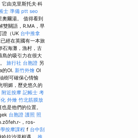
學
它由克里斯托夫·科
帳士 準備 ptt
seo
奧爾湯。 值得看到
解雙關語，R.MA，早
可證（UK
台中推拿
您已經在英國有一本旅
卵石海灘，漁村，古
該島的吸引力在很大
天。
旅行社 台胞證
另
的Ol.
新竹外燴
Ol
a油樹可確保心情愉
陽光明媚，歷史悠久的
附近按摩
記帳士 考
化 外燴
竹北筋膜放
庭也是他們的位置。
gek
台胞證 護照 照
õfeh.r-，ros-
a
學按摩課程
f
台中刮
的撒哈拉沙漠相遇。
推