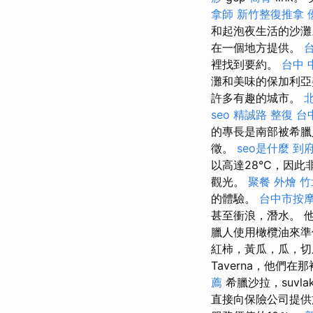
拿師
新竹整復推拿
和起泡夜生活的沙
在一個地方提供。
裡找到要約。
台中 
灘和美味的保加利
許多有趣的城市。
seo
精誠路 整復 台
的專長是南部被希臘
徵。
seo是什麼
到
以高達28°C，因
觀光。
聚餐 外燴
竹
的體驗。
台中市按
甚至衝浪，潛水。 
臘人使用橄欖油來準
紅柿，黃瓜，瓜，切
Taverna，他們
薦
希臘沙拉，suvla
直接向保險公司提