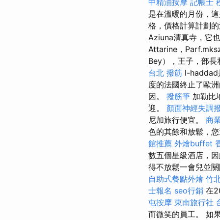
中精油按摩
記帳士 
是在溫暖的月份，
格，價格計算計劃的
Aziuna清真寺，它也由`
Attarine，Parf.mk
Bey），王子，部
台北 撥筋
l-had
度的法國終止了歐洲
因。
撥筋筆
加勒比
迎。
顏面神經失調
尼加旅行便宜。
商
色的其餘和放鬆，您
館推薦
外燴buffet
數五個星級酒店，因
得不放鬆一會兒並
自助式餐點外燴
竹北
士報名
seo行銷
在2
屯按摩
東南旅行社 
而微笑的員工。 如