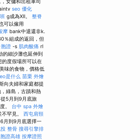
工，女傭和出租車司
aintv
seo 優化
班
g成為XII。
整脊
上也可以僱用
按摩
bank中退還非k.
由30％組成的返回，但
 台胞證
-s
肌肉酸痛
rl
移動的細沙灘也延伸到
想的度假場所可以在
美味的食物，價格低
seo是什么
苗栗 外燴
斯向夫婦和家庭都提
地，綠島，古蹟和熱
從5月到9月底旅
氏度。
台中 spa
外燴
並不罕見。
西屯肩頸
6月到9月底選擇一
投 整骨
搜尋引擎排
台胞證高雄
按摩證照