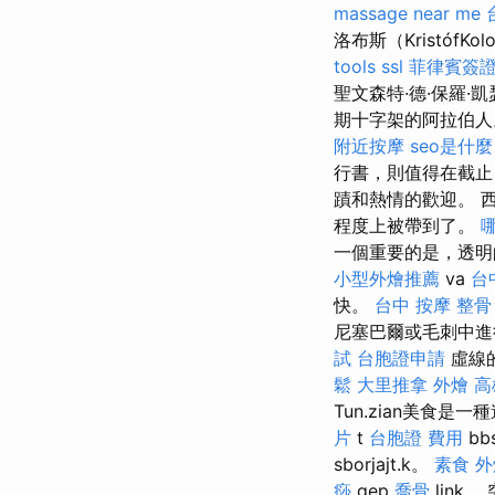
massage near me
洛布斯（Kristóf
tools
ssl
菲律賓簽
聖文森特·德·保羅·凱瑟
期十字架的阿拉伯
附近按摩
seo是什麼
行書，則值得在截
蹟和熱情的歡迎。 
程度上被帶到了。
一個重要的是，透明
小型外燴推薦
va
台
快。
台中 按摩 整骨
尼塞巴爾或毛刺中進
試
台胞證申請
虛線
鬆
大里推拿
外燴 高
Tun.zian美食是一
片
t
台胞證 費用
bb
sborjajt.k。
素食 外
痧
gep
喬骨
link