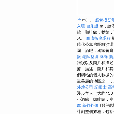
堂
m）。
筋骨撥筋
入境 台胞證
m，該
館，咖啡館，餐館，
米。
腳底按摩課程
現代公寓房距離沙灘（
園，酒吧，獨家餐廳
簽
老師整復 詠春
筋
錯誤以及圖片和描述
據，描述，圖片和
們網站的個人數據的
最美麗的地區之一，
外燴公司
記帳士 高
漫步宜人（大約45
小酒館，咖啡館，商店
摩
新竹外燴
經驗豐
計劃整個旅程，包括