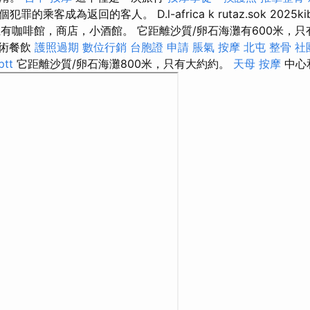
客成為返回的客人。 D.l-africa k rutaz.sok 2025kib.rek
行道上有咖啡館，商店，小酒館。 它距離沙質/卵石海灘有600米，
藝術餐飲
護照過期
數位行銷
台胞證 申請
脹氣 按摩
北屯 整骨
社
tt
它距離沙質/卵石海灘800米，只有大約約。
天母 按摩
中心