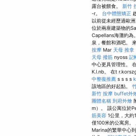
露台被餵食。
新竹 
-r。
台中體態矯正
啟
以前從未經歷過歐洲。
位於兩座建築物的Sa
Capellans海
泉，餐館和酒吧。 來
按摩
Mar
天母 推拿
天母 撥筋
nyoss
記
中心更具管理性。 在伊
K.l.nb。 在t r.
中整復推薦
s s s s
該地區的好起點。
新竹 按摩
buffet
團體名稱
到府外燴
附
m）。 該公寓位於Per
筋美容
1公里，大約1
僅100米的公寓房。
Marina的繁華中