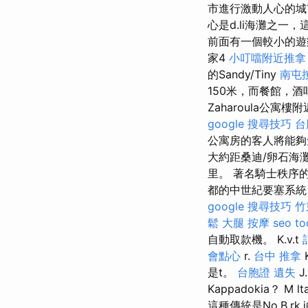
市進行激動人心的城
心是d.li海灘之一，
前面有一個較小的
家4
小叮噹附近推拿
的Sandy/Tiny
南屯
150米，而餐館，酒
Zaharoula公寓
google 搜尋技巧
台
公寓房的客人將能夠
大約距桑迪/卵石海
里。 著名騎士秩序
都的中世紀要塞系統
google 搜尋技巧
竹
鬆
大腿 按摩
seo to
自動取款機。 K.v.t
會點心
r.
台中 推拿
是t。
台胞證 遺失
J
Kappadokia？ M
這種傳統是No.B.rk