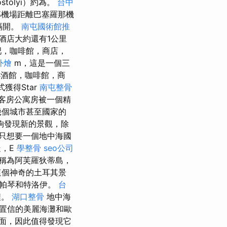
tolyi）約為。
台中
羅那機場距離巴塞羅那機
隔開。
南屯國術館推
酒店大約還有1公里
吧，咖啡館，商店，
外燴
m，這是一個三
酒館，咖啡館，商
獲得Star
南屯整骨
間客房公寓房被一個精
幾個城市甚至國家的
夠發現新的景觀，除
只想要一個地中海國
走，E
學整骨
seo公司
稱為阿芙羅狄蒂島，
這個神奇的土耳其景
的帕琴和特洛伊。
台
程。
湖口整骨
地中海
置信的美麗海灘和歐
面，因此值得發現它