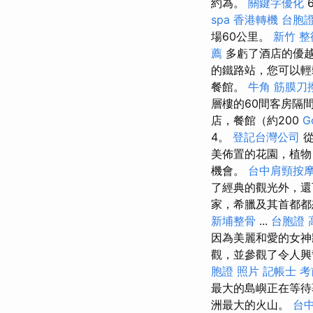
約為。
關鍵字優化
spa
香港轉機 台胞
場60公里。
新竹 
薦
多虧了酒店的優
的鐵路站，您可以輕
餐館。
牛角 筋膜刀
層樓的60間客房隔
店，餐館（約200
G
4。
登記台灣公司
從
美佈置的花園，植物
機會。
台中肩頸按
了經典的觀光外，
家，希臘及其首都
新埔整骨
...
台胞證 
因為美麗和愛的女神
觀，並參觀了令人興
胞證 照片
記帳士 考
最大的島嶼正在等待
洲最大的火山。
台