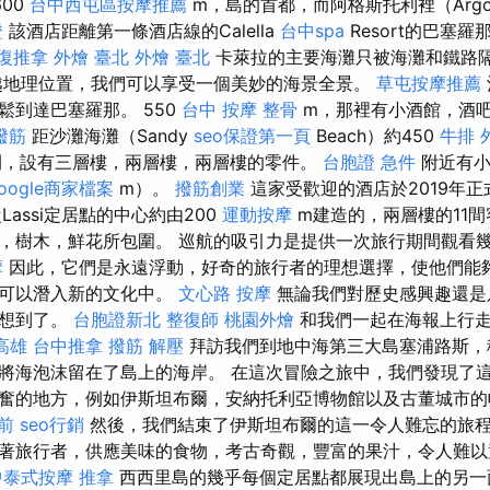
600
台中西屯區按摩推薦
m，島的首都，而阿格斯托利裡（Argos
證
該酒店距離第一條酒店線的Calella
台中spa
Resort的巴塞
整復推拿
外燴 臺北
外燴 臺北
卡萊拉的主要海灘只被海灘和鐵路
越地理位置，我們可以享受一個美妙的海景全景。
草屯按摩推薦
鬆到達巴塞羅那。 550
台中 按摩 整骨
m，那裡有小酒館，酒
撥筋
距沙灘海灘（Sandy
seo保證第一頁
Beach）約450
牛排 
間，設有三層樓，兩層樓，兩層樓的零件。
台胞證 急件
附近有小
oogle商家檔案
m）。
撥筋創業
這家受歡迎的酒店於2019年正式
Lassi定居點的中心約由200
運動按摩
m建造的，兩層樓的11
，樹木，鮮花所包圍。 巡航的吸引力是提供一次旅行期間觀看
摩
因此，它們是永遠浮動，好奇的旅行者的理想選擇，使他們能
還可以潛入新的文化中。
文心路 按摩
無論我們對歷史感興趣還是
都想到了。
台胞證新北
整復師
桃園外燴
和我們一起在海報上行
高雄
台中推拿
撥筋 解壓
拜訪我們到地中海第三大島塞浦路斯，
將海泡沫留在了島上的海岸。 在這次冒險之旅中，我們發現了
奮的地方，例如伊斯坦布爾，安納托利亞博物館以及古董城市
前
seo行銷
然後，我們結束了伊斯坦布爾的這一令人難忘的旅
著旅行者，供應美味的食物，考古奇觀，豐富的果汁，令人難以
中泰式按摩
推拿
西西里島的幾乎每個定居點都展現出島上的另一