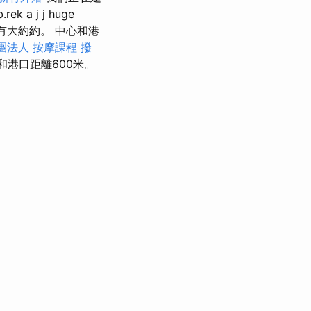
 a j j huge
只有大約約。 中心和港
團法人
按摩課程
撥
和港口距離600米。