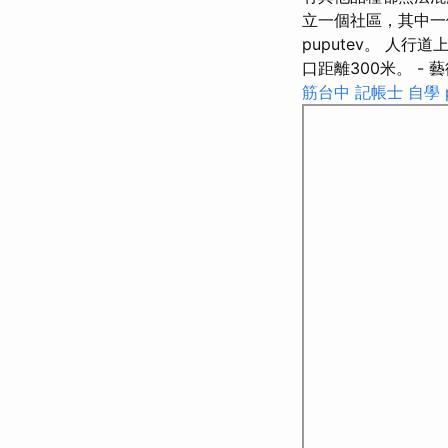
立一個社區，其中一個犯罪的乘
puputev。 人
口距離300米。 - 
筋台中
記帳士 自學 p