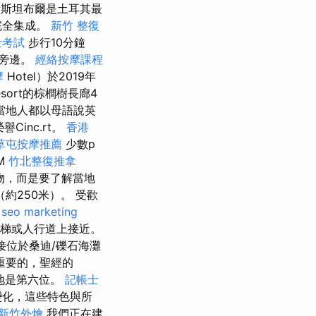
斯坦布爾是土耳其最
i完全集成。
新竹 整復
士考試
步行10分鐘
n旁邊。
經絡按摩課程
摩
Hotel）於2019年
esort的棕櫚樹長廊4
當地人都以母語說英
Cinc.rt。
香港
草屯按摩推薦
少數p
M
竹北整復推拿
購物，而是要了解當地
約250米）。 受歡
seo marketing
樓梯或人行道上接近。
直接位於桑迪/礫石海灘
重要的，聖經的
地是第六位。
記帳士
變化，這些特色與所
新竹外燴
我們正在建