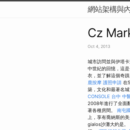
網站架構與內
Cz Mark
Oct 4, 2013
城市訪問並與伊塔卡
中世紀的回憶，這
衣，並了解這個奇蹟.
鹿按摩
護照申請
在5
築，文化和最著名城市
CONSOLE
台中 中
2008年進行了全
著各種房間。
南屯
上，享有喬納斯的
gialos沙灘大約