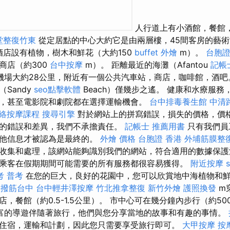
人行道上有小酒館，餐館，
堂整復竹東
從定居點的中心大約它是由兩層樓，45間客房的藝術
酒店設有植物，樹木和鮮花（大約150
buffet 外燴
m）。
台胞
商店（約300
台中按摩
m）。 距離最近的海灘（Afantou
記帳
機場大約28公里，附近有一個公共汽車站，商店，咖啡館，酒
Sandy
seo點擊軟體
Beach）僅幾步之遙。 健康和水療服
，甚至電影院和劇院都在選擇運輸機會。
台中排毒養生館
中清
絡按摩課程
搜尋引擎
對於網站上的拼寫錯誤，損失的價格，價
的錯誤和差異，我們不承擔責任。
記帳士 推薦用書
只有我們員
其他信息才被認為是最終的。
外燴 價格
台胞證 香港
外埔筋膜整
收集和處理，該網站能夠識別我們的網站，符合適用的數據保護
乘客在假期期間可能需要的所有服務都很容易獲得。
附近按摩
考 普考
在您的巨大，良好的花園中，您可以欣賞地中海植物和
0
撥筋台中
台中輕井澤按摩
竹北推拿整復
新竹外燴
護照換發
m
，餐館（約0.5-1.5公里）。 市中心可在幾分鐘內步行（約5
富的導遊伴隨著旅行，他們與您分享當地的故事和有趣的事情。
住宿，運輸和計劃，因此您只需要享受旅行即可。
大甲按摩
按