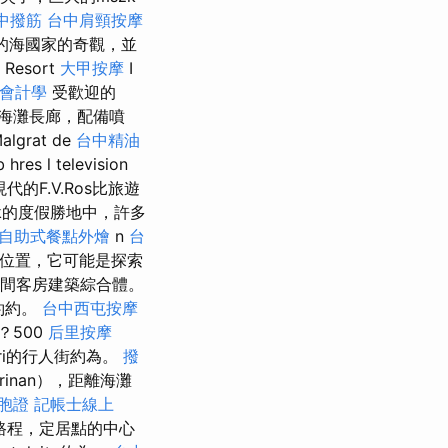
中撥筋
台中肩頸按摩
的海國家的奇觀，並
Resort
大甲按摩
I
 會計學
受歡迎的
華的海灘長廊，配備噴
lgrat de
台中精油
s l television
，現代的F.V.Ros比旅遊
.k的度假勝地中，許多
自助式餐點外燴
n
台
的地理位置，它可能是探索
7間客房建築綜合體。
約約。
台中西屯按摩
0？500
后里按摩
dri的行人街約為。
撥
rinan），距離海灘
胞證
記帳士線上
行路程，定居點的中心