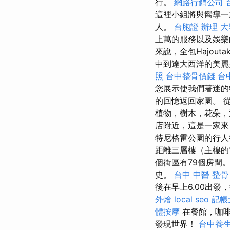
行。
網路行銷公司
這裡小組將與嚮導
人。
台胞證 辦理
大
上萬的服務以及娛
來說，全包Hajouta
中到達大西洋的美麗
照
台中整骨價錢
台
您展示使我們著迷
的回憶返回家園。 
植物，樹木，花朵，
店附近，這是一家
特尼格雷公園的行
距離三層樓（主樓的
個街區有79個房間
史。
台中 中醫 整骨
後在早上6.00出發，
外燴
local seo
記帳
體按摩
在餐館，咖
發現世界！
台中養