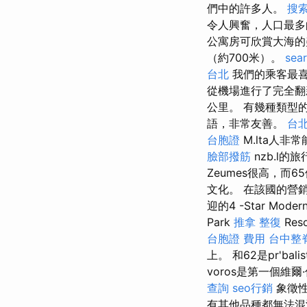
們中的許多人。
搜
令人興奮，人口最多的
公寓房可欣賞大海的
（約700米）。
sear
台北
我們的乘客最喜
從機場進行了完全
公里。 有幾種類型
語，非常友善。
台北
台胞證
M.lta人非
臉部撥筋
nzb.l
Zeumes很高，而
文化。 在該國的營
迎的4 -Star Moder
Park
推拿 整復
Res
台胞證 費用
台中整
上。 和62是pr'bali
voros是第一個維
查詢
seo行銷
象徵性
有其他品種都無法