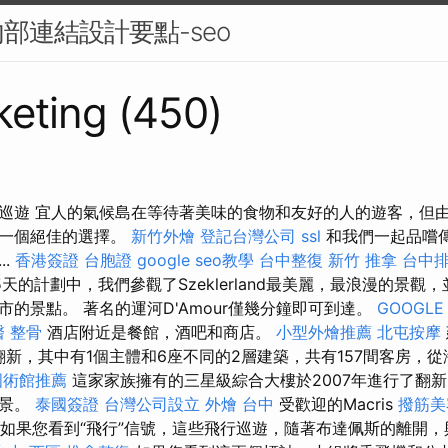
部連結設計要點-seo
eting (450)
巡遊 宜人的氣候島在等待著美味的食物和友好的人的遊客，但
是一個絕佳的選擇。
新竹外燴
登記台灣公司
ssl
和我們一起品嚐
..
香港簽證 台胞證
google seo教學
台中整復
新竹 推拿
台中
天的計劃中，我們參觀了Szeklerland最美麗，最浪漫的景觀，並
的景點。 著名的運河D'Amour僅幾分鐘即可到達。
GOOGLE
醫 整骨
酒店附近是餐館，酒吧和商店。
小型外燴推薦
北屯按摩
面翻新，其中有1個主體和6座不同的2層建築，共有157間客房，
國術館推薦
這家家族擁有的三星級綜合大樓於2007年進行了翻
美景。
泰國簽證
台灣公司設立
外燴 台中
受歡迎的Macris
撥筋美
是。 如果您看到“飛行”信號，這些飛行巡遊，隨著布達佩斯的離開