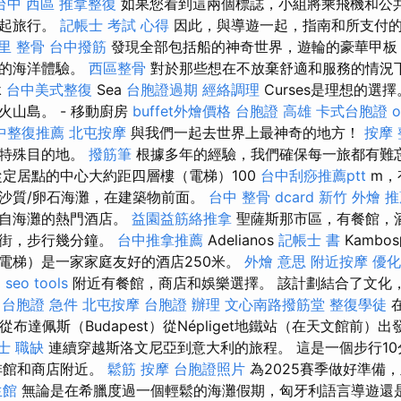
台中 西區 推拿整復
如果您看到這兩個標誌，小組將乘飛機和公
一起旅行。
記帳士 考試 心得
因此，與導遊一起，指南和所支付
里 整骨
台中撥筋
發現全部包括船的神奇世界，遊輪的豪華甲板
樂的海洋體驗。
西區整骨
對於那些想在不放棄舒適和服務的情況
k
台中美式整復
Sea
台胞證過期
經絡調理
Curses是理想的選
火山島。 - 移動廚房
buffet外燴價格
台胞證 高雄
卡式台胞證
o
中整復推薦
北屯按摩
與我們一起去世界上最神奇的地方！
按摩
的特殊目的地。
撥筋筆
根據多年的經驗，我們確保每一旅都有難
從定居點的中心大約距四層樓（電梯）100
台中刮痧推薦ptt
m，
沙質/卵石海灘，在建築物前面。
台中 整骨 dcard
新竹 外燴 
來自海灘的熱門酒店。
益園益筋絡推拿
聖薩斯那市區，有餐館，
人街，步行幾分鐘。
台中推拿推薦
Adelianos
記帳士 書
Kamb
電梯）是一家家庭友好的酒店250米。
外燴 意思
附近按摩
優化
。
seo tools
附近有餐館，商店和娛樂選擇。 該計劃結合了文化
台胞證 急件
北屯按摩
台胞證 辦理
文心南路撥筋堂
整復學徒
在
從布達佩斯（Budapest）從Népliget地鐵站（在天文館前）
士 職缺
連續穿越斯洛文尼亞到意大利的旅程。 這是一個步行10
啡館和商店附近。
鬆筋
按摩
台胞證照片
為2025賽季做好準備，並與
生館
無論是在希臘度過一個輕鬆的海灘假期，匈牙利語言導遊還