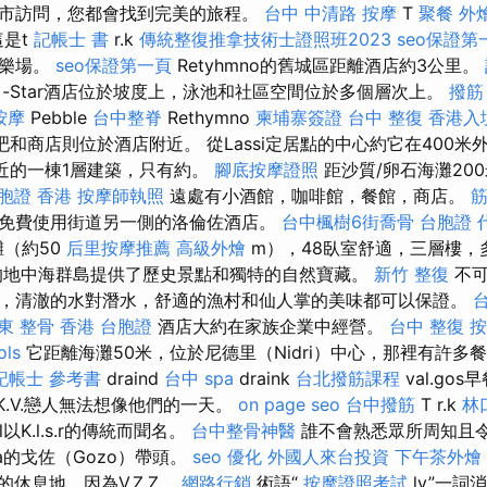
市訪問，您都會找到完美的旅程。
台中 中清路 按摩
T
聚餐 外
這是t
記帳士 書
r.k
傳統整復推拿技術士證照班2023
seo保證第
遊樂場。
seo保證第一頁
Retyhmno的舊城區距離酒店約3公里。
-Star酒店位於坡度上，泳池和社區空間位於多個層次上。
撥筋
按摩
Pebble
台中整脊
Rethymno
柬埔寨簽證
台中 整復
香港入
吧和商店則位於酒店附近。 從Lassi定居點的中心約它在400
樓附近的一棟1層建築，只有約。
腳底按摩證照
距沙質/卵石海灘20
胞證 香港
按摩師執照
遠處有小酒館，咖啡館，餐館，商店。
免費使用街道另一側的洛倫佐酒店。
台中楓樹6街喬骨
台胞證 
灘（約50
后里按摩推薦
高級外燴
m），48臥室舒適，三層樓，
的地中海群島提供了歷史景點和獨特的自然寶藏。
新竹 整復
不可
，清澈的水對潛水，舒適的漁村和仙人掌的美味都可以保證。
東 整骨
香港 台胞證
酒店大約在家族企業中經營。
台中 整復
按
ols
它距離海灘50米，位於尼德里（Nidri）中心，那裡有許多
記帳士 參考書
draind
台中 spa
draink
台北撥筋課程
val.gos早
K.V.戀人無法想像他們的一天。
on page seo
台中撥筋
T r.k
林
.l以K.l.s.r的傳統而聞名。
台中整骨神醫
誰不會熟悉眾所周知且
 lta的戈佐（Gozo）帶頭。
seo 優化
外國人來台投資
下午茶外燴
.j的休息地，因為V.Z.Z。
網路行銷
術語“
按摩證照考試
lv”一詞