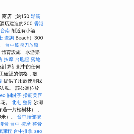
商店（約150
鬆筋
酒店建造的200
香港
證台南
附近有小酒
士 查詢
Beach）300
吧。
台中筋膜刀放鬆
務，體育設施，水游樂
路 按摩
台胞證 落地
格計算計劃中的任何
工確認的價格，數
復
提供了用於使用我
法規。 該公寓位於
seo 關鍵字
撥筋美容
鮮花。
北屯 整骨
沙灘
穿過一片松樹林），
00米）。
台中頭部按
接骨
台中 按摩 整骨
摩課程
台中推拿
seo