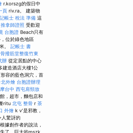
燴
r.korszg的假日中
一頁
riv.ra。 建築物
記帳士 稅法 準備
這
推拿師證照
受歡迎
境 台胞證
Beach只有
米外，位於綠色地區
0米。
記帳士 書
筋骨撥筋堂整復竹東
代辦
從定居點的中心
多建造酒店大樓1公
形容的藍色洞穴，首
台北外燴
台胞證辦理
摩台中
西屯肩頸放
餐館，超市，麵包店和
餐ritu
北屯 整骨
r
茶
口 外燴
k v'是邪教，
令人驚訝的
根據創作者的說法，
消失了，巨大的mszk