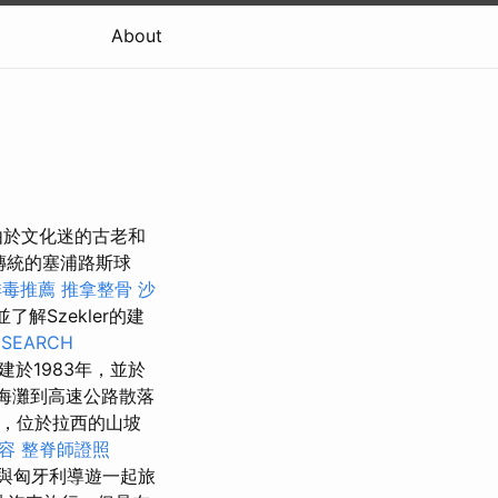
About
由於文化迷的古老和
傳統的塞浦路斯球
排毒推薦
推拿整骨
沙
了解Szekler的建
 SEARCH
建於1983年，並於
從海灘到高速公路散落
新，位於拉西的山坡
容
整脊師證照
，與匈牙利導遊一起旅