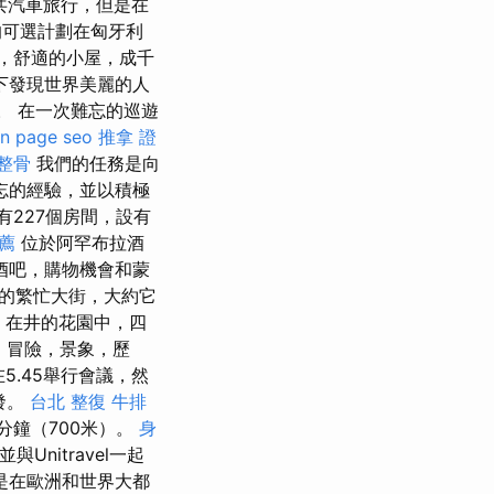
共汽車旅行，但是在
的可選計劃在匈牙利
，舒適的小屋，成千
下發現世界美麗的人
擇。 在一次難忘的巡遊
n page seo
推拿 證
整骨
我們的任務是向
忘的經驗，並以積極
有227個房間，設有
推薦
位於阿罕布拉酒
酒吧，購物機會和蒙
os的繁忙大街，大約它
在井的花園中，四
，冒險，景象，歷
5.45舉行會議，然
出發。
台北 整復
牛排
分鐘（700米）。
身
Unitravel一起
是在歐洲和世界大都