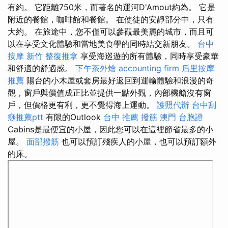
有約。 它距離750米，而著名的運河D'Amout約為。 它是
附近的餐館，咖啡館和餐館。 在使徒的安靜部分中，只有
大約。 在旅途中，您不僅可以參觀最美麗的城市，而且可
以在享受文化體驗和當地美食學的同時結交新朋友。
台中
按摩
新竹 整復推拿
享受海巡遊的所有體驗，同時享受豪華
和舒適的舒適感。
下午茶外燴
accounting firm
后里按摩
推薦
陽台的小木屋或套房最好返回到運輸體驗和浪漫的奇
觀，窗戶與價值成正比並提供一點外觀，內部機艙沒有窗
戶，但價格更有利，更不覺得海上運動。
護照代辦
台中刮
痧推薦ptt
有限的Outlook
台中 推薦 撥筋
澳門 台胞證
Cabins是最便宜的小屋，因此您可以在這裡節省最多的小
屋。
面部撥筋
也可以預訂殘疾人的小屋，也可以預訂額外
的床。