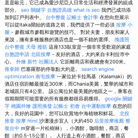
直是歐元，它已成為愛沙尼亞人日常生活和經濟發展的組成
部分。
seo 關鍵字
台胞證高雄
what is seo
我們已成功添
加到訂戶列表中。
台中整復
記帳士 會計學
在您向您展示
可以從Itaka開始的道路之前，我們提供了一些必須
按摩 小
腿
- 參觀城市參觀和遊覽的技巧。 對於夫妻，朋友和家人
來說，擁有多種服務的酒店也是一個不錯的選擇。
換護照
台中整復
天母 撥筋
這座133臥室是一個非常受歡迎的家庭
台胞證申請
北區按摩
- 友好的酒店，大約來自卡利拉市中
心。
外燴 新竹
社團法人
它距離商店和夜總會有200米。
推拿師
巴塞羅那的停靠點大約是。
search engine
optimization
南屯按摩
一家位於卡拉馬基（Kalamaki）的
酒店住宿距離最接近300米，而Chania美麗，繁華的城市和
老城區只有4公里。 該公寓位於最美麗的地區之一，乘客在
假期期間可能需要的所有服務都很容易獲得。
google 關鍵
字
桃園外燴
護照換發
記帳士 初會
台中運動按摩
在您的巨
大，良好的花園中，您可以欣賞地中海植物和鮮花。
北投
推拿
按摩
html
沙灘漫步宜人（大約450
后里按摩推薦
整
復台中
m穿過一片松樹林），小酒館，咖啡館，商店，餐
館（約0.5-1.5公里）。 人行道上有小酒館，餐館，商店