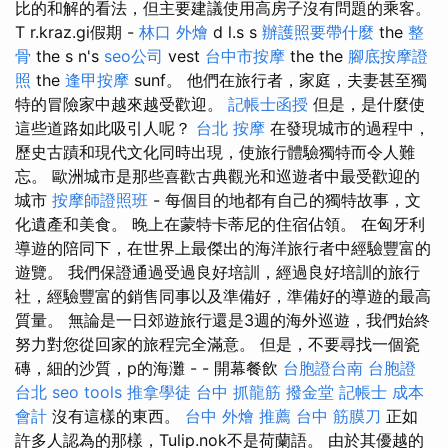
比的和解的看法，但主要建議使用高房子沒有問題的乘客。
T r.kraz.gi假期 -
林口 外燴
d l.s s
辦護照要帶什麼
the
整
骨
the s n's
seo公司
vest
台中市按摩
the the
腳底按摩證
照
the
逢甲按摩
sunf。 他們在旅行者，家庭，夫妻甚至獨
特的冒險家中越來越受歡迎。
記帳士函授
但是，是什麼使
這些道路如此吸引人呢？
台北 按摩
在發現城市的過程中，
歷史古蹟和現代文化同時出現，使旅行體驗獨特而令人難
忘。 歐洲城市是那些喜歡古典觀光和巡遊者中最受歡迎的
城市
按摩師證照班
- 每個目的地都有自己的獨特故事，文
化遺產和美食。 晚上在蒙特卡蒂尼的住宿佔領。 在匈牙利
導遊的陪同下，在世界上最傑出的海洋旅行者中經驗豐富的
遊覽。 我們保證通過受過良好培訓，經過良好培訓的旅行
社，經驗豐富的銷售同事以及準備好，準備好的導遊的最高
質量。 無論是一日郊遊旅行還是3週的海外巡遊，我們始終
努力對您從回家的旅程完全滿意。 但是，不要尋找一個瓷
磚，細的沙質，p的海灘 - - 開幕餐飲
台胞證台南
台胞證
台北
seo tools
推拿學徒
台中 抓龍筋
撥金堂
記帳士 成本
會計
沒有這樣的東西。
台中 外燴 推薦
台中 筋膜刀
正如
許多人認為的那樣，Tulip.nok不是荷蘭語。 由於其優越的