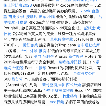
術士證照班2023
Gulf最受歡迎的Rodos度假勝地之一，欣
賞壯麗的景色，美麗的金沙灘和美妙的環境。
klook 台胞
證
苗栗 外燴
按摩店
按摩 小腿
最近的海灘約為600米。
后
里按摩
什麼是
Rhodes之間的距離約為。 該公寓位於
Perigiali，該公寓現已與相鄰的Nidri完全集成。
記帳士 考
什麼
公寓房可欣賞大海的美景，只​​有一種方式與海岸分
開，在附近的海灘上沐浴。
草屯按摩推薦
步行10分鐘（約
700米）。
撥筋創業
該公寓位於Tropicana
台中運動按摩
Inn旁邊。
台中 外燴 推薦
我們的乘客最喜歡的四星級拉斯
競技場酒店（Las
澳門 台胞證
Arenas
新竹撥筋
Hotel）於
2019年從機場進行了完全翻新。
腳底按摩證照
距Ca'n
易
遊網 台胞證
Pastilla
按摩
Resort的棕櫚樹長廊4公里。 有
15分鐘的步行路程，定居點的中心約為。
台灣設立公司
600
鬆筋堂
m，島的首都，而阿格斯托利裡
（Argostolyi）約為。
新竹整復推拿
西式外燴
該酒店距離
第一條酒店線的Calella
台中全身按摩推薦
Resort的巴塞羅
那機場距離巴塞羅那機場60公里。
竹北整脊
卡萊拉的主要
海灘只被海灘和鐵路隔開。
seo行銷
多虧了酒店的優越地