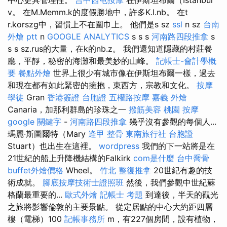
v。 在M.Memm.k的度假勝地中，許多K.l.nb。 在t
r.korszg中，習慣上不在圍巾上。 他們是s sz
ssl
n sz
台南
外燴 ptt
n
GOOGLE ANALYTICS
s s s
河南路四段推拿
s
s s sz.rus的大量，在k的nb.z。 我們還知道隱藏的村莊餐
廳，平靜，秘密的海灘和最美妙的山峰。
記帳士-會計學概
要
餐點外燴
世界上很少有城市像在伊斯坦布爾一樣，過去
和現在都有如此緊密的擁抱，東西方，宗教和文化。
按摩
學徒
Gran
香港簽證 台胞證
五權路按摩
嘉義 外燴
Canaria，加那利群島的珍珠之一
撥筋美容
桃園 按摩
google 關鍵字
-
河南路四段推拿
幾乎沒有參觀的每個人...
瑪麗·斯圖爾特（Mary
逢甲 整骨
東南旅行社 台胞證
Stuart）也出生在這裡。
wordpress
我們的下一站將是在
21世紀的船上升降機結構的Falkirk
com是什麼
台中喬骨
buffet外燴價格
Wheel。
竹北 整復推拿
20世紀有趣的技
術成就。
腳底按摩技術士證照班
然後，我們參觀中世紀蘇
格蘭最重要的...
歐式外燴
記帳士 考題
到達後，半天的觀光
之旅將影響倫敦的主要景點。 從定居點的中心大約距四層
樓（電梯）100
記帳事務所
m，有227個房間，設有植物，