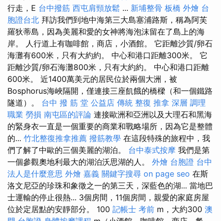
行走，E
台中撥筋
西屯肩頸放鬆
...
新埔整骨
板橋 外燴
台
胞證台北
拜訪我們到地中海第三大島塞浦路斯，稱為阿芙
羅狄蒂島，因為美麗和愛的女神將海泡沫留在了島上的海
岸。 人行道上有咖啡館，商店，小酒館。 它距離沙質/卵石
海灘有600米，只有大約約。 中心和港口距離300米。 它
距離沙質/卵石海灘800米，只有大約約。 中心和港口距離
600米。 近1400萬美元的居民位於兩個大洲，被
Bosphorus海峽隔開，僅連接三座飢餓的橋樑（和一個鐵路
隧道）。
台中 撥 筋 堂 公益店 傳統 整復 推拿 深層 調理
職業 勞損 南屯區的評論
連接歐洲和亞洲以及大理石和黑海
的緊身衣一直是一個重要的商業和戰略場所，因為它是整體
的...
竹北整復推拿推薦
撥筋教學
在這段特殊的旅程中，我
們了解了中歐的三個美麗的湖泊。
台中泰式按摩
我們是第
一個參觀奧地利最大的湖泊沃思湖的人。
外燴
台胞證 台中
法人是什麼意思
外燴 嘉義
關鍵字搜尋
on page seo
在斯
洛文尼亞的珍珠和象徵之一的第三天，深藍色的湖... 當地巴
士運輸的停止很熱... 3個房間，11個房間，親愛的家庭房屋
位於定居點的安靜部分。 100
記帳士 考前
m，大約300
澳
門 台胞證
身體按摩課程
m（小酒館，咖啡館，商店，餐