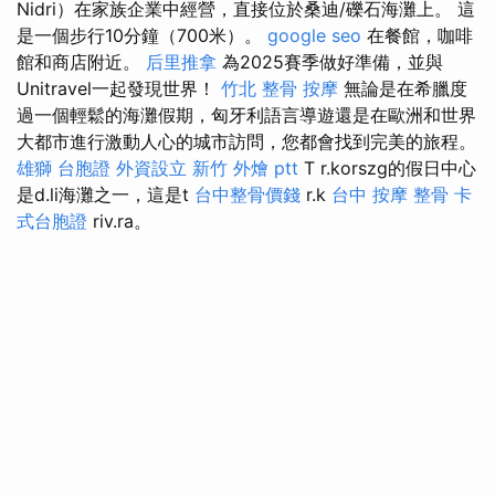
Nidri）在家族企業中經營，直接位於桑迪/礫石海灘上。 這
是一個步行10分鐘（700米）。
google seo
在餐館，咖啡
館和商店附近。
后里推拿
為2025賽季做好準備，並與
Unitravel一起發現世界！
竹北 整骨
按摩
無論是在希臘度
過一個輕鬆的海灘假期，匈牙利語言導遊還是在歐洲和世界
大都市進行激動人心的城市訪問，您都會找到完美的旅程。
雄獅 台胞證
外資設立
新竹 外燴 ptt
T r.korszg的假日中心
是d.li海灘之一，這是t
台中整骨價錢
r.k
台中 按摩 整骨
卡
式台胞證
riv.ra。