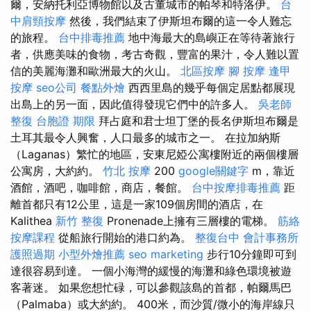
爾，安納托利亞博物館以及古董城市的帕琴和特洛伊。
台
中肩頸按摩
然後，我們結束了伊斯坦布爾的這一令人難忘
的旅程。
台中排毒推薦
地中海最大的島嶼正在等待著旅行
者，供應美味的食物，考古奇觀，豐富的果汁，令人難以置
信的美麗海灘和歐洲最大的火山。
北區按摩
腳 按摩
逢甲
按摩
seo公司
餐點外燴
西西里島的幾乎每個定居點都展現
出島上的另一面，因此值得發現它們中的許多人。
吳老師
整復
台胞證 期限
拜占庭和君士坦丁堡的長名伊斯坦布爾是
土耳其最令人興奮，人口最多的城市之一。 在拉加納斯
（Laganas）繁忙的地區，安東尼婭公寓樓附近的兩個樓層
公寓房，大約約。
竹北 按摩
200
google關鍵字
m，靠近
酒館，酒吧，咖啡館，商店，餐館。
台中按摩排毒推薦
距
離首都只有12公里，這是一家109個房間的酒店，在
Kalithea
新竹 整復
Pronenade上擁有三層樓的電梯。
筋絡
按摩課程
從船旅行開始的港口約為。
整復台中
會計事務所
護照過期
小型外燴推薦
seo marketing
步行10分鐘即可到
達很容易到達。 一個小海灣的緩慢的海灘和綠色環境被遊
客著迷。 如果您想忙碌，可以參觀該島的首都，帕爾馬巴
（Palmaba）或大約約。 400米，而沙質/微小的海岸線只