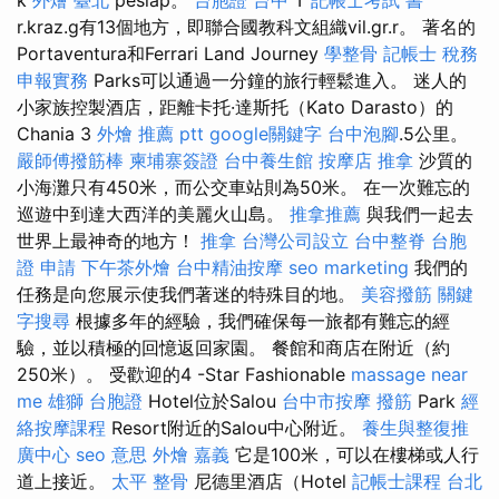
r.kraz.g有13個地方，即聯合國教科文組織vil.gr.r。 著名的
Portaventura和Ferrari Land Journey
學整骨
記帳士 稅務
申報實務
Parks可以通過一分鐘的旅行輕鬆進入。 迷人的
小家族控製酒店，距離卡托·達斯托（Kato Darasto）的
Chania 3
外燴 推薦 ptt
google關鍵字
台中泡腳
.5公里。
嚴師傅撥筋棒
柬埔寨簽證
台中養生館
按摩店
推拿
沙質的
小海灘只有450米，而公交車站則為50米。 在一次難忘的
巡遊中到達大西洋的美麗火山島。
推拿推薦
與我們一起去
世界上最神奇的地方！
推拿
台灣公司設立
台中整脊
台胞
證 申請
下午茶外燴
台中精油按摩
seo marketing
我們的
任務是向您展示使我們著迷的特殊目的地。
美容撥筋
關鍵
字搜尋
根據多年的經驗，我們確保每一旅都有難忘的經
驗，並以積極的回憶返回家園。 餐館和商店在附近（約
250米）。 受歡迎的4 -Star Fashionable
massage near
me
雄獅 台胞證
Hotel位於Salou
台中市按摩
撥筋
Park
經
絡按摩課程
Resort附近的Salou中心附近。
養生與整復推
廣中心
seo 意思
外燴 嘉義
它是100米，可以在樓梯或人行
道上接近。
太平 整骨
尼德里酒店（Hotel
記帳士課程 台北