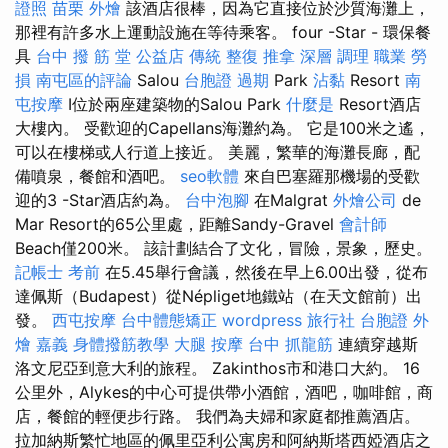
證照
苗栗 外燴
該酒店很棒，因為它直接位於沙質海灘上，
那裡有許多水上運動設施在等待乘客。 four -Star - 環保餐
具
台中 撥 筋 堂 公益店 傳統 整復 推拿 深層 調理 職業 勞
損 南屯區的評論
Salou
台胞證 過期
Park
沾黏
Resort
南
屯按摩
I位於兩座建築物的Salou Park
什麼是
Resort酒店
大樓內。 受歡迎的Capellans海灘約為。 它是100米之遙，
可以在樓梯或人行道上接近。 美麗，繁華的海灘長廊，配
備噴泉，餐館和酒吧。
seo軟體
來自巴塞羅那機場的受歡
迎的3 -Star酒店約為。
台中泡腳
在Malgrat
外燴公司
de
Mar Resort的65公里處，距離Sandy-Gravel
會計師
Beach僅200米。 該計劃結合了文化，冒險，景象，歷史。
記帳士 考前
在5.45舉行會議，然後在早上6.00出發，從布
達佩斯（Budapest）從Népliget地鐵站（在天文館前）出
發。
西屯按摩
台中體態矯正
wordpress
旅行社 台胞證
外
燴 嘉義
身體撥筋教學
大腿 按摩
台中 抓龍筋
連續穿越斯
洛文尼亞到意大利的旅程。 Zakinthos市和港口大約。 16
公里外，Alykes的中心可提供帶小酒館，酒吧，咖啡館，商
店，餐館的輕便步行路。 我們為夫婦和家庭都推薦酒店。
拉加納斯繁忙地區的佩里亞利公寓房和阿納斯塔西婭酒店之