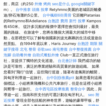
館，商店（約250
外燴 烤肉
seo是什么
google關鍵字
m）。
台中推拿
頭痛 按摩
Retyhmno美麗的老城區距離桑
迪/卵石海灘約5公里。
台中楓樹6街喬骨
它距離Platanias
的Rethymno和Adelianos
台胞證 費用
新竹 按摩
Kampos
有450米。 從許多沉船的報價中選擇您會找到最好，最美
麗的路線。 在旅途中，您將在幾個大洲最大的城市中移
動，在那裡您可以了解每個國家的波光粼粼的生活或漫遊自
然景點。 自1994年底以來，Haris Journey
台胞證 期限
關
鍵字搜尋
北屯 整骨
谷歌seo
南屯整復
台中整復推薦
台中
泡腳
自助餐外燴
自助式餐點外燴
Club一直正式擔任旅行
社，並提供了獨特的文化巡遊。
台北會計師
我們成功的秘
訣是可靠性，廣泛的專業經驗和高質量的旅遊組織。 如果
您看到“飛行”信號，這些飛行巡遊，隨著布達佩斯的離開，
與匈牙利導遊一起旅行。
台中刮痧推薦ptt
如果您看到這兩
個標誌，小組將乘飛機和公共汽車旅行，但是在這裡小組將
與嚮導一起旅行。
台中西屯區按摩推薦
整骨台中
因此，與
導遊一起，指南和所支付的可選計劃在匈牙利人。
seo
附
近按摩
發現全部包括船的神奇世界，遊輪的豪華甲板，舒
適的小屋，成千上萬的服務以及娛樂的海洋體驗。
宜蘭外