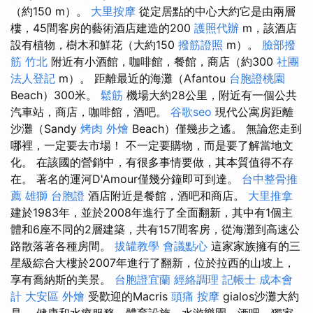
（約150 m）。
大里按摩
從定居點的中心大約它是由兩層
樓，45間客房的藝術酒店建造的200
護照代辦
m，該酒店
設有植物，樹木和鮮花（大約150
撥筋證照
m）。
臉部撥
筋 竹北
附近有小酒館，咖啡館，餐館，商店（約300
社團
法人登記
m）。 距離最近的海灘（Afantou
台胞證桃園
Beach）300米。
鬆筋
機場大約28公里，附近有一個公共
汽車站，商店，咖啡館，酒吧。
谷歌seo
現代公寓房距離
沙灘（Sandy
烤肉 外燴
Beach）僅幾步之遙。 無論您走到
哪裡，一定要去市場！ 不一定要購物，而是要了解當地文
化。 在該國的營銷中，有很多事情要做，其本質值得不存
在。 著名的運河D'Amour僅幾分鐘即可到達。
台中整骨推
薦
雄獅 台胞證
酒店附近是餐館，酒吧和商店。
大里推拿
建於1983年，並於2008年進行了全面翻新，其中有1個主
體和6座不同的2層建築，共有157間客房，從海灘到高速公
路散落著各種房間。
拔罐教學
會議點心
這家家族擁有的三
星級綜合大樓於2007年進行了翻新，位於拉西的山坡上，
享有喬納斯的美景。
台胞證宜蘭
經絡調理
記帳士 成本會
計
大安區 外燴
受歡迎的Macris
頭痛 按摩
gialos沙灘大約
是。 健康和水療服務，體育設施，水游樂園，酒吧，獨家