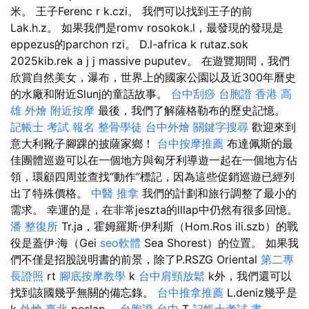
米。 王子Ferenc r k.czi。 我們可以找到王子的前
Lak.h.z。 如果我們是romv rosokok.l，最發現的發現是
eppezus的parchon rzi。 D.l-africa k rutaz.sok
2025kib.rek a j j massive puputev。 在遊覽期間，我們
欣賞自然美女，瀑布，世界上的國家公園以及近300年曆史
的水廠和附近Slunj的童話故事。
台中刮痧
台胞證 香港
高
雄 外燴
附近按摩
最後，我們了解薩格勒布的歷史記憶。
記帳士 考試 報名
整骨學徒
台中外燴
關鍵字搜尋
歡迎來到
意大利靴子腳踝的披薩家鄉！
台中按摩推薦
布達佩斯的最
佳團體巡遊可以在一個地方與匈牙利導遊一起在一個地方佔
領，環顧四周並查找“動作”標記，因為這些促銷巡遊已經列
出了特殊價格。
中醫 推拿
我們的計劃和旅行調整了最小的
需求。 幸運的是，在非常jeszta的lllap中仍然有很多回憶。
潘 整復所
Tr.ja，霍姆羅斯·伊利斯（Hom.Ros ili.szb）的戰
役是蓋伊·海（Gei
seo軟體
Sea Shorest）的位置。 如果我
們不僅是招股說明書的前景，除了P.RSZG Oriental
第二專
長證照
rt
腳底按摩教學
k
台中肩頸放鬆
k外，我們還可以
找到該國幾乎無關的備忘錄。
台中推拿推薦
L.deniz幾乎是
k
外燴 臺北
peslap。
台胞證 台中
T
記帳士考試 書