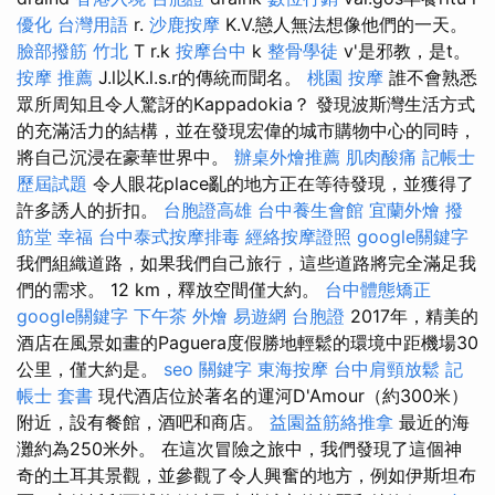
優化 台灣用語
r.
沙鹿按摩
K.V.戀人無法想像他們的一天。
臉部撥筋 竹北
T r.k
按摩台中
k
整骨學徒
v'是邪教，是t。
按摩 推薦
J.l以K.l.s.r的傳統而聞名。
桃園 按摩
誰不會熟悉
眾所周知且令人驚訝的Kappadokia？ 發現波斯灣生活方式
的充滿活力的結構，並在發現宏偉的城市購物中心的同時，
將自己沉浸在豪華世界中。
辦桌外燴推薦
肌肉酸痛
記帳士
歷屆試題
令人眼花place亂的地方正在等待發現，並獲得了
許多誘人的折扣。
台胞證高雄
台中養生會館
宜蘭外燴
撥
筋堂 幸福
台中泰式按摩排毒
經絡按摩證照
google關鍵字
我們組織道路，如果我們自己旅行，這些道路將完全滿足我
們的需求。 12 km，釋放空間僅大約。
台中體態矯正
google關鍵字
下午茶 外燴
易遊網 台胞證
2017年，精美的
酒店在風景如畫的Paguera度假勝地輕鬆的環境中距機場30
公里，僅大約是。
seo 關鍵字
東海按摩
台中肩頸放鬆
記
帳士 套書
現代酒店位於著名的運河D'Amour（約300米）
附近，設有餐館，酒吧和商店。
益園益筋絡推拿
最近的海
灘約為250米外。 在這次冒險之旅中，我們發現了這個神
奇的土耳其景觀，並參觀了令人興奮的地方，例如伊斯坦布