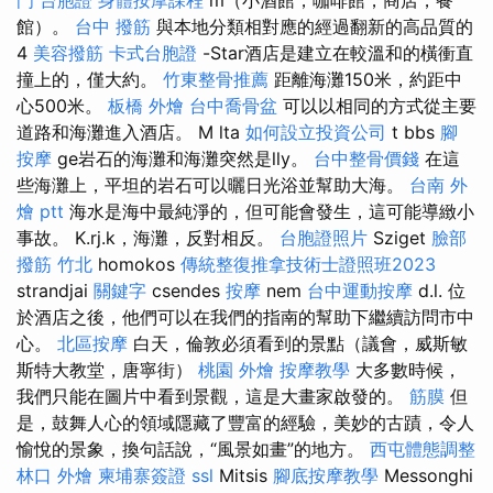
館）。
台中 撥筋
與本地分類相對應的經過翻新的高品質的
4
美容撥筋
卡式台胞證
-Star酒店是建立在較溫和的橫衝直
撞上的，僅大約。
竹東整骨推薦
距離海灘150米，約距中
心500米。
板橋 外燴
台中喬骨盆
可以以相同的方式從主要
道路和海灘進入酒店。 M lta
如何設立投資公司
t bbs
腳
按摩
ge岩石的海灘和海灘突然是lly。
台中整骨價錢
在這
些海灘上，平坦的岩石可以曬日光浴並幫助大海。
台南 外
燴 ptt
海水是海中最純淨的，但可能會發生，這可能導緻小
事故。 K.rj.k，海灘，反對相反。
台胞證照片
Sziget
臉部
撥筋 竹北
homokos
傳統整復推拿技術士證照班2023
strandjai
關鍵字
csendes
按摩
nem
台中運動按摩
d.l. 位
於酒店之後，他們可以在我們的指南的幫助下繼續訪問市中
心。
北區按摩
白天，倫敦必須看到的景點（議會，威斯敏
斯特大教堂，唐寧街）
桃園 外燴
按摩教學
大多數時候，
我們只能在圖片中看到景觀，這是大畫家啟發的。
筋膜
但
是，鼓舞人心的領域隱藏了豐富的經驗，美妙的古蹟，令人
愉悅的景象，換句話說，“風景如畫”的地方。
西屯體態調整
林口 外燴
柬埔寨簽證
ssl
Mitsis
腳底按摩教學
Messonghi