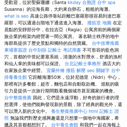
受歡迎，位於聖蘇珊娜（Santa
kkday 台胞證
台中 spa
Susanna）的沿海長廊，大約來自卵石，粗糙的海灘。
what is seo
高速公路停靠站距離巴塞羅那很容易到達巴塞
羅那，可以通過台階地下通道進入海灘。
撥筋堂 地圖
在定
居點​​的安靜部分中，在拉吉亞（Ragia）公寓房前的兩個家
族企業的框架內經營著一間公寓房。 著名騎士秩序的地中
海群島提供了歷史景點和獨特的自然寶藏。
台中按摩推薦
柬埔寨簽證
台中刮痧
記帳士 考試用書
不可形容的藍色洞
穴，首都的中世紀要塞系統，清澈的水對潛水，舒適的漁村
和仙人掌的美味都可以保證。
台北記帳士事務所
酒店大約
在家族企業中經營。
宜蘭外燴
撥筋 解壓
seo 關鍵字
台中
排毒養生館
它距離海灘50米，位於尼德里（Nidri）中心，
那裡有許多餐館，超市，麵包店和自動取款機。 巡航的吸
引力是提供一次旅行期間觀看幾個城市甚至國家的機會。
台中整復推薦
因此，它們是永遠浮動，好奇的旅行者的理
想選擇，使他們能夠發現新的景觀，除了經典的觀光外，還
可以潛入新的文化中。
養生整復推廣中心
html
記帳士 證
照
無論我們對歷史感興趣還是只想要一個地中海國家，希
臘及其首都都想到了。
台中養生會館
和我們一起在海報上