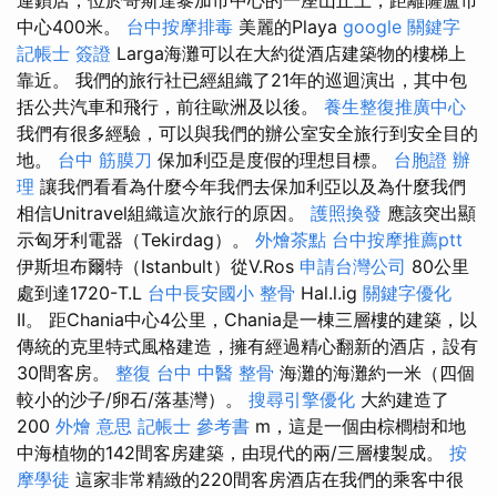
中心400米。
台中按摩排毒
美麗的Playa
google 關鍵字
記帳士 簽證
Larga海灘可以在大約從酒店建築物的樓梯上
靠近。 我們的旅行社已經組織了21年的巡迴演出，其中包
括公共汽車和飛行，前往歐洲及以後。
養生整復推廣中心
我們有很多經驗，可以與我們的辦公室安全旅行到安全目的
地。
台中 筋膜刀
保加利亞是度假的理想目標。
台胞證 辦
理
讓我們看看為什麼今年我們去保加利亞以及為什麼我們
相信Unitravel組織這次旅行的原因。
護照換發
應該突出顯
示匈牙利電器（Tekirdag）。
外燴茶點
台中按摩推薦ptt
伊斯坦布爾特（Istanbult）從V.Ros
申請台灣公司
80公里
處到達1720-T.L
台中長安國小 整骨
Hal.l.ig
關鍵字優化
II。 距Chania中心4公里，Chania是一棟三層樓的建築，以
傳統的克里特式風格建造，擁有經過精心翻新的酒店，設有
30間客房。
整復
台中 中醫 整骨
海灘的海灘約一米（四個
較小的沙子/卵石/落基灣）。
搜尋引擎優化
大約建造了
200
外燴 意思
記帳士 參考書
m，這是一個由棕櫚樹和地
中海植物的142間客房建築，由現代的兩/三層樓製成。
按
摩學徒
這家非常精緻的220間客房酒店在我們的乘客中很