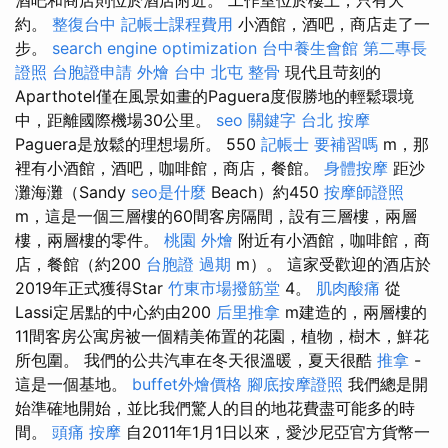
約。
整復台中
記帳士課程費用
小酒館，酒吧，商店走了一
步。
search engine optimization
台中養生會館
第二專長
證照
台胞證申請
外燴 台中
北屯 整骨
現代且苛刻的
Aparthotel僅在風景如畫的Paguera度假勝地的輕鬆環境
中，距離國際機場30公里。
seo 關鍵字
台北 按摩
Paguera是放鬆的理想場所。 550
記帳士 要補習嗎
m，那
裡有小酒館，酒吧，咖啡館，商店，餐館。
身體按摩
距沙
灘海灘（Sandy
seo是什麼
Beach）約450
按摩師證照
m，這是一個三層樓的60間客房隔間，設有三層樓，兩層
樓，兩層樓的零件。
桃園 外燴
附近有小酒館，咖啡館，商
店，餐館（約200
台胞證 過期
m）。 這家受歡迎的酒店於
2019年正式獲得Star
竹東市場撥筋堂
4。
肌肉酸痛
從
Lassi定居點的中心約由200
后里推拿
m建造的，兩層樓的
11間客房公寓房被一個精美佈置的花園，植物，樹木，鮮花
所包圍。 我們的公共汽車在冬天很溫暖，夏天很酷
推拿
-
這是一個基地。
buffet外燴價格
腳底按摩證照
我們總是開
始準確地開始，並比我們驚人的目的地花費盡可能多的時
間。
頭痛 按摩
自2011年1月1日以來，愛沙尼亞官方貨幣一