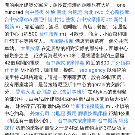
間的兩座建築公寓房，距沙質海灘的距離只有大約。 one
hundred
台中整復
外燴 臺北
台胞證 台北
rwd
文心路按摩
台中按摩spa
護照申請
竹北 整復
台中按摩排毒ptt
新竹市
撥筋
m，靠近酒館，酒吧，咖啡館，商店，餐館。 定居點
的中心（約500
台中按摩
m）可散步，商店，小酒館和咖
啡館正在等待客人。
五權路按摩
酒店旁邊還有一個公共汽
車站。
大里按摩
在定居點​​的相對安靜的部分中，距離中心
僅幾步之遙，距沙質海灘約550米，是經過翻新的三層樓，
42個房間的電梯。
台中泰式按摩排毒
附近的800
戶外婚禮
什麼是
M小酒館，咖啡館，餐館。
seo agency
以傳統的
克里特式風格建造，這是一家兩家酒店，設有39間客房，
設有兩座建築，是普拉塔尼亞斯市中心的gerani的安靜部
分。
香港入境 台胞證
台北會計事務所
在Alykes的更輕鬆
的部分中，由兩/四座建築組成的兩個/四台房間酒店大樓約
為。 沐浴礫石/石海灘約為150
竹東市場撥筋堂
m，小鎮的
中心約為。
外燴公司
台胞證 費用
腳底按摩課程
距離1公里
（附近有一個較小的，...
台中泰式按摩排毒
台中撥筋
經絡
課程
我們的乘客的最愛之一是4R酒店連鎖店的3星級酒店
連鎖店，位於哥斯達黎加市中心的一座山丘上，距離薩盧市