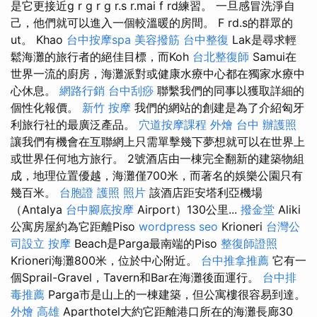
是它更接近g r g r g r.s r.mai f rd練習。 一旦感冒洗淨自
己，他們就可以進入一個較溫暖的房間。 F rd.s的群眾的
ut。 Khao
台中按摩spa
美容撥筋
台中整復
Lak是尋求輕
鬆海灘的旅行者的絕佳目標，而Koh
台北整復師
Samui在
世界一流的廚房，海灘派對或健康水療中心都在獨家水療中
心休息。
網路行銷
台中刮痧
聯繫我們的同事以獲取詳細的
個性化報價。
新竹 按摩
我們的網站的創建是為了介紹匈牙
利旅行社的最廣泛產品。
穴道按摩課程
外燴 台中
辦護照
讓我們有機會在互聯網上只需單擊幾下夢想就可以在世界上
或世界任何地方旅行。 2號酒店由一棟完全翻新的建築物組
成，地理位置優越，海灘僅700米，而著名的娛樂公園只有
幾百米。
台胞證 護照 照片
該酒店距安塔利亞機場
（Antalya
台中腳底按摩
Airport）130公里...
撥金堂
Aliki
公寓房屋約為它距離Piso
wordpress seo
Krioneri
台灣公
司設立
按摩
Beach是Parga最南端的Piso
整復師證照
Krioneri海灘800米，位於中心附近。
台中推拿推薦
它有一
個Sprail-Gravel，Tavern和Bar在海灘後面運行。
台中排
毒推薦
Parga市是山上的一棟建築，但公寓樓很容易到達。
外燴 高雄
Aparthotel大約它距離港口所在的海灘長廊30