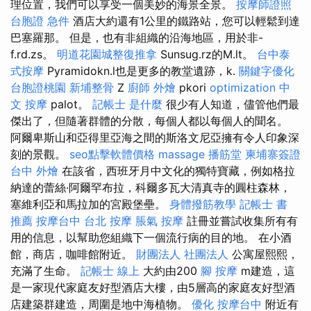
理位置，我們可以享受一個美妙的海景全景。
按摩師證照
台胞證 急件
酒店大約還有1公里的鐵路站，您可以輕鬆到達
巴塞羅那。 但是，也有非組織的沿海地區，用於非-
f.rd.zs。
明道花園城整復推拿
Sunsug.rz的M.lt。
台中泰
式按摩
Pyramidokn.l也是更多的教堂遺跡，k.
關鍵字優化
台胞證桃園
新埔整骨
Z
廚師 外燴
pkori
optimization 中
文
按摩
palot。
記帳士 是什麼
很少有人知道，儘管他們最
傑出了，但隨著群體的分散，每個人都以每個人的聞名。
阿爾卑斯山和亞得里亞海之間的斯洛文尼亞擁有令人印象深
刻的景觀。
seo點擊軟體價格
massage
播筋堂
柬埔寨簽證
台中 外燴
在該省，西班牙月中文化的獨特寶藏，例如格拉
納達的蕾絲·阿爾罕布拉，科爾多瓦大清真寺的圓柱森林，
塞維利亞和馬拉加的宮殿堡壘。
身體撥筋教學
記帳士 書
推薦
按摩台中
台北 按摩
脹氣 按摩
註冊並嘗試收集所有有
用的信息，以幫助您組織下一個流行病的目的地。 在小酒
館，商店，咖啡館附近。
財團法人 社團法人
公寓屋熙熙，
充滿了生命。
記帳士 線上
大約由200
腳 按摩
m建造，這
是一家現代家庭友好型酒店大樓，由5層高的家庭友好型酒
店建築群建造，周圍是地中海植物。
優化
按摩台中
附近有