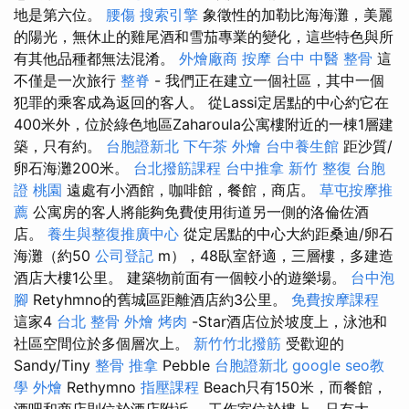
地是第六位。
腰傷
搜索引擎
象徵性的加勒比海海灘，美麗
的陽光，無休止的雞尾酒和雪茄專業的變化，這些特色與所
有其他品種都無法混淆。
外燴廠商
按摩
台中 中醫 整骨
這
不僅是一次旅行
整脊
- 我們正在建立一個社區，其中一個
犯罪的乘客成為返回的客人。 從Lassi定居點的中心約它在
400米外，位於綠色地區Zaharoula公寓樓附近的一棟1層建
築，只有約。
台胞證新北
下午茶 外燴
台中養生館
距沙質/
卵石海灘200米。
台北撥筋課程
台中推拿
新竹 整復
台胞
證 桃園
遠處有小酒館，咖啡館，餐館，商店。
草屯按摩推
薦
公寓房的客人將能夠免費使用街道另一側的洛倫佐酒
店。
養生與整復推廣中心
從定居點的中心大約距桑迪/卵石
海灘（約50
公司登記
m），48臥室舒適，三層樓，多建造
酒店大樓1公里。 建築物前面有一個較小的遊樂場。
台中泡
腳
Retyhmno的舊城區距離酒店約3公里。
免費按摩課程
這家4
台北 整骨
外燴 烤肉
-Star酒店位於坡度上，泳池和
社區空間位於多個層次上。
新竹竹北撥筋
受歡迎的
Sandy/Tiny
整骨 推拿
Pebble
台胞證新北
google seo教
學
外燴
Rethymno
指壓課程
Beach只有150米，而餐館，
酒吧和商店則位於酒店附近。 工作室位於樓上，只有大