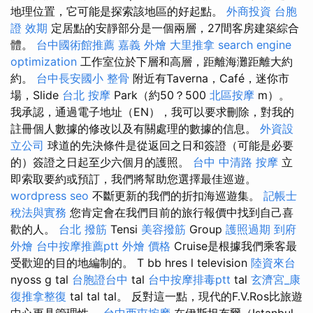
地理位置，它可能是探索該地區的好起點。
外商投資
台胞
證 效期
定居點的安靜部分是一個兩層，27間客房建築綜合
體。
台中國術館推薦
嘉義 外燴
大里推拿
search engine
optimization
工作室位於下層和高層，距離海灘距離大約
約。
台中長安國小 整骨
附近有Taverna，Café，迷你市
場，Slide
台北 按摩
Park（約50？500
北區按摩
m）。
我承認，通過電子地址（EN），我可以要求刪除，對我的
註冊個人數據的修改以及有關處理的數據的信息。
外資設
立公司
球道的先決條件是從返回之日和簽證（可能是必要
的）簽證之日起至少六個月的護照。
台中 中清路 按摩
立
即索取要約或預訂，我們將幫助您選擇最佳巡遊。
wordpress seo
不斷更新的我們的折扣海巡遊集。
記帳士
稅法與實務
您肯定會在我們目前的旅行報價中找到自己喜
歡的人。
台北 撥筋
Tensi
美容撥筋
Group
護照過期
到府
外燴
台中按摩推薦ptt
外燴 價格
Cruise是根據我們乘客最
受歡迎的目的地編制的。 T bb hres l television
陸資來台
nyoss g tal
台胞證台中
tal
台中按摩排毒ptt
tal
玄濟宮_康
復推拿整復
tal tal tal。 反對這一點，現代的F.V.Ros比旅遊
中心更具管理性。
台中西屯按摩
在伊斯坦布爾（Istanbul