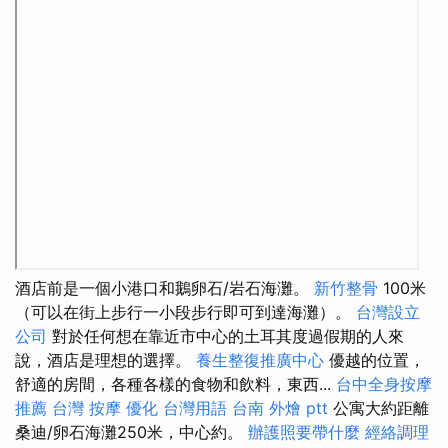
酒店前是一個小港口和鵝卵石/岩石海灘。
新竹整骨
100米
（可以在街上步行一小段步行即可到達海灘）。
台灣設立
公司
對於任何想在靠近市中心的土耳其度過假期的人來
說，酒店是理想的選擇。
養生整復推廣中心
優越的位置，
舒適的房間，各種各樣的食物和飲料，東西...
台中全身按摩
推薦
台灣 按摩
優化 台灣用語
台南 外燴 ptt
公寓大約距離
桑迪/卵石海灘250米，中心約。
辦護照要帶什麼
經絡調理