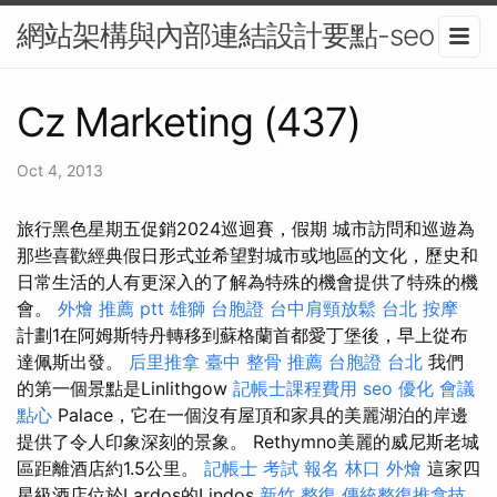
網站架構與內部連結設計要點-seo
Cz Marketing (437)
Oct 4, 2013
旅行黑色星期五促銷2024巡迴賽，假期 城市訪問和巡遊為
那些喜歡經典假日形式並希望對城市或地區的文化，歷史和
日常生活的人有更深入的了解為特殊的機會提供了特殊的機
會。
外燴 推薦 ptt
雄獅 台胞證
台中肩頸放鬆
台北 按摩
計劃1在阿姆斯特丹轉移到蘇格蘭首都愛丁堡後，早上從布
達佩斯出發。
后里推拿
臺中 整骨 推薦
台胞證 台北
我們
的第一個景點是Linlithgow
記帳士課程費用
seo 優化
會議
點心
Palace，它在一個沒有屋頂和家具的美麗湖泊的岸邊
提供了令人印象深刻的景象。 Rethymno美麗的威尼斯老城
區距離酒店約1.5公里。
記帳士 考試 報名
林口 外燴
這家四
星級酒店位於Lardos的Lindos
新竹 整復
傳統整復推拿技