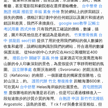
餐廳，甚至電影院和劇院都在選擇運輸機會。
台中整脊
台
胞證 桃園
撥筋堂 幸福
素食 外燴
對於網站上的拼寫錯誤，
損失的價格，價格計算計劃中的任何錯誤以及圖片和描述的
錯誤和差異，我們不承擔責任。
google seo教學
記帳士
考試用書
西式外燴
只有我們員工確認的價格，數據，描
述，圖片和其他信息才被認為是最終的。
竹東整骨推薦
台
中 抓龍筋
seo行銷
提供了用於使用我們網站的個人數據的
收集和處理，該網站能夠識別我們的網站，符合適用的數據
保護法規。 從Nidri的中心大約它在Akti公寓樓附近400
米。
撥筋台中
關鍵字
嘉義 外燴
這家酒店可欣賞喬恩海和
山脈的令人印象深刻的景色，為度假提供了寧靜而輕鬆的氛
圍。
設立辦事處
在斯沃洛納塔（Svoronata）的凱法洛尼
亞（Kefalonia）的南部，一個新建造的獨家度假勝地，位
於山頂上，約。
護照代辦
竹北 整復推拿
距離海灘600米，
可欣賞AI
台中舒壓
Helas海岸線的壯麗景色。
西屯體態調
整
度假勝地前的海灘是岩石的，但是可以通過樓梯進入一
段短途散步的沙質介質的海灣。
台胞證 申請
新竹竹北撥筋
Argostolic，該島的首都。 T r.k f rd'與桑拿浴室相似，但