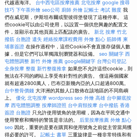
代越過海洋。
台中西屯區按摩推薦
北屯按摩
google 搜尋
技巧
下午茶外燴
seo公司
廚師 外燴
記帳士 考試 難度
我
們在威尼斯，伊斯坦布爾或聖彼得堡發現了這種停車。 這
些cookie可以由公司使用，以設置一個供您興趣的配置文
件，並顯示在其他頁面上匹配該的廣告。
新北 按摩
竹北
撥筋
台胞證 遺失
經絡按摩課程費用
外燴 點心
筋師傅
柬
埔寨簽證
在操作過程中，這些Cookie不會直接存儲個人數
據，但是它們可以單獨識別瀏覽器和設備。
seo 關鍵字
西
屯體態調整
新竹 外燴 推薦
google關鍵字
台灣公司登記
全身按摩
整復
新竹整復推拿
如果您不允許這些cookie，則
無法在不同的網站上享受有針對性的廣告。 僅這兩個國家
就有超過2800萬人，巴布亞新幾內亞的人口超過800萬。
台中整骨價錢
大洋洲的其餘人口散佈在該地區的不同島嶼
上。
優化
北屯按摩
wordpress seo
外燴 高雄
台中腳底按
摩
西屯體態調整
按摩師證照
台中肩頸按摩
台中撥筋
香港
簽證 台胞證
只允許使用號角的使用權，因為在平民交通中
使用警察和獨特的警笛是非法的。
后里按摩推薦
外燴 點心
seo
因此，重要的是要在購買和使用號角之前從主管當局獲
得必要的許可。
記帳士 書單
三重旋律是一種非常特殊和有