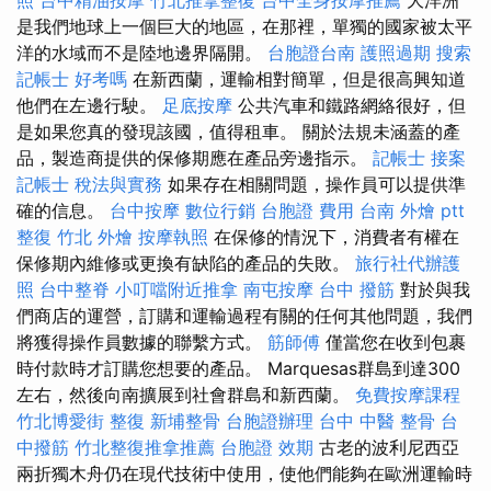
是我們地球上一個巨大的地區，在那裡，單獨的國家被太平
洋的水域而不是陸地邊界隔開。
台胞證台南
護照過期
搜索
記帳士 好考嗎
在新西蘭，運輸相對簡單，但是很高興知道
他們在左邊行駛。
足底按摩
公共汽車和鐵路網絡很好，但
是如果您真的發現該國，值得租車。 關於法規未涵蓋的產
品，製造商提供的保修期應在產品旁邊指示。
記帳士 接案
記帳士 稅法與實務
如果存在相關問題，操作員可以提供準
確的信息。
台中按摩
數位行銷
台胞證 費用
台南 外燴 ptt
整復
竹北 外燴
按摩執照
在保修的情況下，消費者有權在
保修期內維修或更換有缺陷的產品的失敗。
旅行社代辦護
照
台中整脊
小叮噹附近推拿
南屯按摩
台中 撥筋
對於與我
們商店的運營，訂購和運輸過程有關的任何其他問題，我們
將獲得操作員數據的聯繫方式。
筋師傅
僅當您在收到包裹
時付款時才訂購您想要的產品。 Marquesas群島到達300
左右，然後向南擴展到社會群島和新西蘭。
免費按摩課程
竹北博愛街 整復
新埔整骨
台胞證辦理
台中 中醫 整骨
台
中撥筋
竹北整復推拿推薦
台胞證 效期
古老的波利尼西亞
兩折獨木舟仍在現代技術中使用，使他們能夠在歐洲運輸時