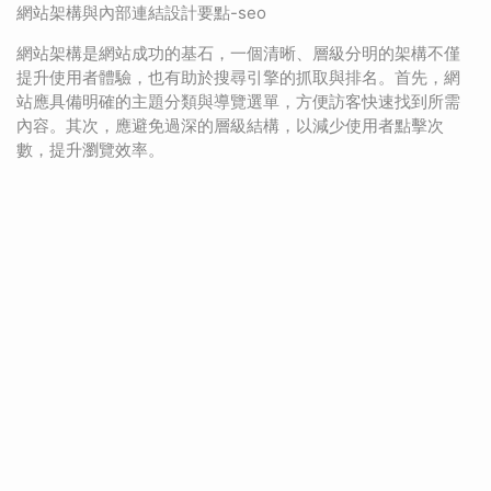
網站架構與內部連結設計要點-seo
網站架構是網站成功的基石，一個清晰、層級分明的架構不僅
提升使用者體驗，也有助於搜尋引擎的抓取與排名。首先，網
站應具備明確的主題分類與導覽選單，方便訪客快速找到所需
內容。其次，應避免過深的層級結構，以減少使用者點擊次
數，提升瀏覽效率。