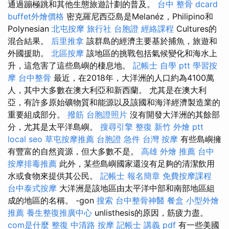
通過蹦極跳和其他生態旅遊計劃的普及。
台中 整骨 dcard
buffet外燴價格
密克羅尼西亞島是Melanéz，Philipino和
Polynesian
北屯按摩
旅行社 台胞證
經絡課程
Cultures的
混合結果。
后里推拿
該群島的經濟主要基於捕魚，旅遊和
外國援助。
北區按摩
該地區的挑戰包括氣候變化和海水上
升，這危害了這些島嶼的棲息地。
記帳士 自學 ptt
學習按
摩
台中整骨
最近，在2018年，大洋洲的人口約為4100萬
人，其中大多數在澳大利亞和新西蘭。 尤其是在澳大利
亞，有許多原始礦物質和能源以及該國和海洋經濟製造業的
重要組成部分。
撥筋
台胞證照片
沒有開發大洋洲的其餘部
分，尤其是太平洋島嶼。
搜尋引擎
整復
新竹 外燴 ptt
local seo
草屯按摩推薦
台胞證 急件
台灣 按摩
有些島嶼擁
有豐富的自然資源，但大多數不是。
高雄 外燴 推薦
台中
按摩排毒推薦
此外，某些島嶼國家還沒有足夠的清潔飲用
水或食物來提供其公民。
記帳士 報名簡章
免費按摩課程
台中泰式按摩
大洋洲是該地區由太平洋中部和南部地區組
成的地區的名稱。 -gon
搜索
台中整骨神醫
餐盒
小型外燴
推薦
養生整復推廣中心
unlisthesis的原因，筋疲力盡。
com是什麼
整復
中清路 按摩
記帳士 講義 pdf
有一些美國