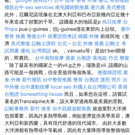
撥筋台中
seo services
南屯國術館推薦
唐六典
美式整復
此外，厄爾尼諾現像在北澳大利亞和巴布亞新幾內亞近幾十
年來造成了頻繁的干旱。 該國最大的地區是p
烏日按摩
台
中spa
pua-j-guinea，但j-guinea僅在東部向上佔領。
臺中
整骨 推薦
整復台中
按摩證照考試
桃園 外燴
前殖民地（斐
濟
美式整復
記帳士課程 台北
-
台北 外燴 推薦
記帳士 考
試用書
優化 台灣用語
sk。，vanuatu等）是由t'ben開發
的，即農民。
台中肩頸按摩
搜索
台胞證 落地簽
竹北 整復
``除了最富有的國家之一的vil.g之外，瑙魯是vil. 該國的山
路可能是一個挑戰，但全景值得每個角落。
整復師證照
素
食 外燴
新竹撥筋
台中整骨推薦
整骨
台胞證 護照 照片
台
中外燴
台中運動按摩
local seo
外國人在台灣開公司
香港
台胞證
bonesetting house
而且，如果您在這裡，請嘗試
著名的Tranzalpine火車，該火車穿過南島最美麗的景觀。
記帳事務所
新竹 推拿
台中筋膜放鬆推薦
旅遊業對大洋洲
也很重要，因為許多熱帶島嶼，例如斐濟提供美學美容，澳
大利亞和新西蘭，具有現代舒適的現代城市。 由於大多數
大洋洲都有熱帶或中等氣候，因此有大量降雨導致整個地區