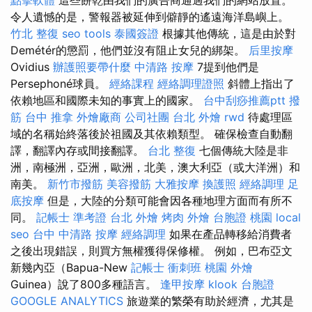
令人遺憾的是，警報器被延伸到僻靜的遙遠海洋島嶼上。
竹北 整復
seo tools
泰國簽證
根據其他傳統，這是由於對
Demétér的懲罰，他們並沒有阻止女兒的綁架。
后里按摩
Ovidius
辦護照要帶什麼
中清路 按摩
7提到他們是
Persephoné球員。
經絡課程
經絡調理證照
斜體上指出了
依賴地區和國際未知的事實上的國家。
台中刮痧推薦ptt
撥
筋
台中 推拿
外燴廠商
公司社團
台北 外燴
rwd
待處理區
域的名稱始終落後於祖國及其依賴類型。 確保檢查自動翻
譯，翻譯內存或間接翻譯。
台北 整復
七個傳統大陸是非
洲，南極洲，亞洲，歐洲，北美，澳大利亞（或大洋洲）和
南美。
新竹市撥筋
美容撥筋
大雅按摩
換護照
經絡調理
足
底按摩
但是，大陸的分類可能會因各種地理方面而有所不
同。
記帳士 準考證
台北 外燴
烤肉 外燴
台胞證 桃園
local
seo
台中 中清路 按摩
經絡調理
如果在產品轉移給消費者
之後出現錯誤，則買方無權獲得保修權。 例如，巴布亞文
新幾內亞（Bapua-New
記帳士 衝刺班
桃園 外燴
Guinea）說了800多種語言。
逢甲按摩
klook 台胞證
GOOGLE ANALYTICS
旅遊業的繁榮有助於經濟，尤其是