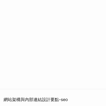
網站架構與內部連結設計要點-seo