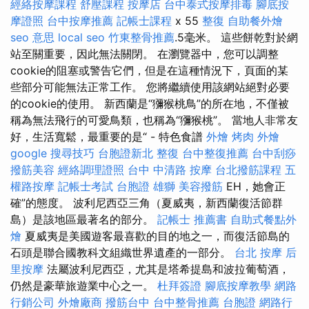
經絡按摩課程
舒壓課程
按摩店
台中泰式按摩排毒
腳底按
摩證照
台中按摩推薦
記帳士課程
x 55
整復
自助餐外燴
seo 意思
local seo
竹東整骨推薦
.5毫米。 這些餅乾對於網
站至關重要，因此無法關閉。 在瀏覽器中，您可以調整
cookie的阻塞或警告它們，但是在這種情況下，頁面的某
些部分可能無法正常工作。 您將繼續使用該網站絕對必要
的cookie的使用。 新西蘭是“獼猴桃鳥”的所在地，不僅被
稱為無法飛行的可愛鳥類，也稱為“獼猴桃”。 當地人非常友
好，生活寬鬆，最重要的是“ - 特色食譜
外燴
烤肉 外燴
google 搜尋技巧
台胞證新北
整復
台中整復推薦
台中刮痧
撥筋美容
經絡調理證照
台中 中清路 按摩
台北撥筋課程
五
權路按摩
記帳士考試
台胞證 雄獅
美容撥筋
EH，她會正
確”的態度。 波利尼西亞三角（夏威夷，新西蘭復活節群
島）是該地區最著名的部分。
記帳士 推薦書
自助式餐點外
燴
夏威夷是美國遊客最喜歡的目的地之一，而復活節島的
石頭是聯合國教科文組織世界遺產的一部分。
台北 按摩
后
里按摩
法屬波利尼西亞，尤其是塔希提島和波拉葡萄酒，
仍然是豪華旅遊業中心之一。
杜拜簽證
腳底按摩教學
網路
行銷公司
外燴廠商
撥筋台中
台中整骨推薦
台胞證
網路行