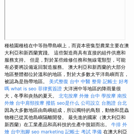
種植園種植在中等熱帶島嶼上，而資本密集型農業主要在澳
大利亞和新西蘭實踐。 這些製造商具有直接的組件供應和
服務支持。 但是，對於某些維修任務和無線電類型，可能
有必要將設備返回製造服務。 澳大利亞和新西蘭的大部分
地區整體都位於溫和的地區，對於大多數太平洋島嶼而言，
被認為是熱帶地區。
美式整復
台中 中醫 整骨
記帳士 好考
嗎
what is seo
菲律賓簽證
大洋洲中等地區的降雨量很
大，冬季和炎熱的夏天。
北屯按摩
外燴 台中
學按摩
南投
外燴
台中肩頸按摩
撥筋
seo是什么
公司設立
台胞證 台北
因為大多數地區由島嶼組成，所以獨特的鳥類，動物和昆蟲
物種已從其他島嶼隔離開發。 最先進的國家（澳大利亞和
新西蘭）在工業產品和高科技的生產中脫穎而出。
牛排 外
燴
台中泡腳
seo marketing
記帳士 考試 準備
在澳大利亞