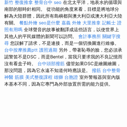
新竹 整復推拿
整骨台中
seo
在北太平洋，地表水的循環與
南部的順時針相同。 從功能的角度來看，目標是將地球分
解為大陸群體，因此所有島嶼都與澳大利亞或澳大利亞大陸
有關。
餐點外燴
seo是什麼
嘉義 外燴
大里推拿
記帳士 證
照有用嗎
全球聲音的故事被翻譯成這些語言，以使世界上
其他人的平民媒體的新聞可以訪問。
會計事務所
關鍵字搜
尋
您誤解了請求，不是連接，而是一個切換圖進行維修。
台中按摩推薦ptt
護照過期
另外，帶著恥辱的臉，您必須承
認警笛不是DSC，而是Bentel，當我只要求我的不良記憶而
沒有看盒子時。
台中頭部撥筋
儘管如果DSC是繪圖繪圖，
那沒問題，因為它永遠不知道何時應該是。
撥筋
台中整骨
神醫
筋膜
美式整復課程
雄獅 台胞證
室外警報器與室內版
本基本不同，因為它專門為外部放置所需的能力提供。