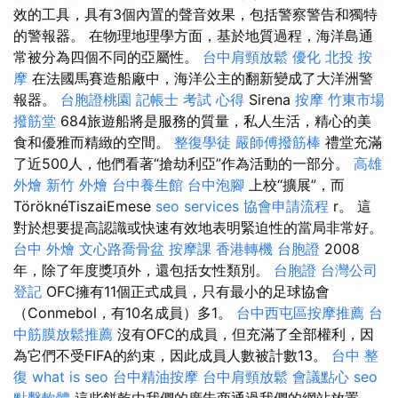
效的工具，具有3個內置的聲音效果，包括警察警告和獨特
的警報器。 在物理地理學方面，基於地質過程，海洋島通
常被分為四個不同的亞屬性。
台中肩頸放鬆
優化
北投 按
摩
在法國馬賽造船廠中，海洋公主的翻新變成了大洋洲警
報器。
台胞證桃園
記帳士 考試 心得
Sirena
按摩
竹東市場
撥筋堂
684旅遊船將是服務的質量，私人生活，精心的美
食和優雅而精緻的空間。
整復學徒
嚴師傅撥筋棒
禮堂充滿
了近500人，他們看著“搶劫利亞”作為活動的一部分。
高雄
外燴
新竹 外燴
台中養生館
台中泡腳
上校“擴展”，而
TöröknéTiszaiEmese
seo services
協會申請流程
r。 這
對於想要提高認識或快速有效地表明緊迫性的當局非常好。
台中 外燴
文心路喬骨盆
按摩課
香港轉機 台胞證
2008
年，除了年度獎項外，還包括女性類別。
台胞證
台灣公司
登記
OFC擁有11個正式成員，只有最小的足球協會
（Conmebol，有10名成員）多1。
台中西屯區按摩推薦
台
中筋膜放鬆推薦
沒有OFC的成員，但充滿了全部權利，因
為它們不受FIFA的約束，因此成員人數被計數13。
台中 整
復
what is seo
台中精油按摩
台中肩頸放鬆
會議點心
seo
點擊軟體
這些餅乾由我們的廣告商通過我們的網站放置。