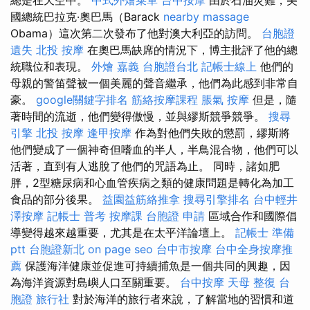
國總統巴拉克·奧巴馬（Barack
nearby massage
Obama）這次第二次發布了他對澳大利亞的訪問。
台胞證
遺失
北投 按摩
在奧巴馬缺席的情況下，博主批評了他的總
統職位和表現。
外燴 嘉義
台胞證台北
記帳士線上
他們的
母親的警笛聲被一個美麗的聲音繼承，他們為此感到非常自
豪。
google關鍵字排名
筋絡按摩課程
脹氣 按摩
但是，隨
著時間的流逝，他們變得傲慢，並與繆斯競爭競爭。
搜尋
引擎
北投 按摩
逢甲按摩
作為對他們失敗的懲罰，繆斯將
他們變成了一個神奇但嗜血的半人，半鳥混合物，他們可以
活著，直到有人逃脫了他們的咒語為止。 同時，諸如肥
胖，2型糖尿病和心血管疾病之類的健康問題是轉化為加工
食品的部分後果。
益園益筋絡推拿
搜尋引擎排名
台中輕井
澤按摩
記帳士 普考
按摩課
台胞證 申請
區域合作和國際倡
導變得越來越重要，尤其是在太平洋論壇上。
記帳士 準備
ptt
台胞證新北
on page seo
台中市按摩
台中全身按摩推
薦
保護海洋健康並促進可持續捕魚是一個共同的興趣，因
為海洋資源對島嶼人口至關重要。
台中按摩
天母 整復
台
胞證 旅行社
對於海洋的旅行者來說，了解當地的習慣和道