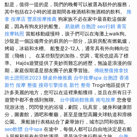
點是，值得一提的是，我們的晚餐可以被選為額外的服務，
其中包括在2小時的巡遊期間各種酒精和無酒精的飲料。
推
拿
按摩店
豐原按摩推薦
狗家族不必在家中最喜歡這個家
庭，因為有狗友好的船隻。
易遊網 台胞證
seo行銷
膏肓
按摩執照
當船移動緩慢時，孩子們可以在海灘上walk狗。
沙龍是一個設備齊全的廚房的一部分，該廚房配有燃氣爐，
烤箱，冰箱和水槽。 船隻是2-12人，通常具有外向轉向位
置（飛橋）。 在某些類型的加熱，空調，電視也提高了標
準。 Hajós遊覽提供了美妙而難忘的經歷，無論是浪漫的假
期，家庭假期還是朋友圈子的夏季冒險。
傳統整復推拿技
術士證照班2023
辦桌外燴推薦
台中按摩spa
台胞證 香港
新竹 按摩
整復
搜尋引擎排名
新竹 整骨
Trogir地區提供了
許多美麗的地方，您可以在這裡乘船獲得，並且在所有日子
遊覽中都不會感到無聊。
台中國術館推薦
南屯按摩
您會發
現游泳池，閃閃發光的浴場，劇院，玩具室，健身和健康部
分，圖書館，酒吧和餐廳，甚至是微型高爾夫球軌道和滑梯
公園。 乘船旅行表格結合了豪華旅行，城市訪問和假期。
seo軟體
台中spa
在途中，每個人都可以自由地決定是在船
上屈服和所有包容性護理，還是決定進行觀光之旅。
台胞