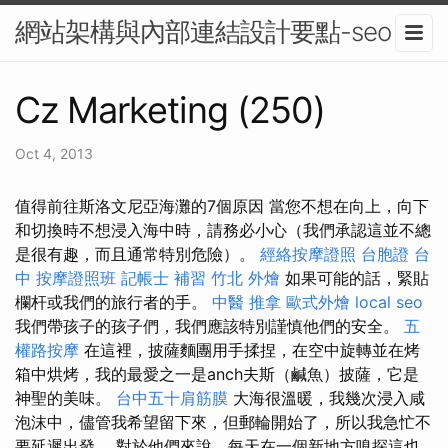
網站架構與內部連結設計要點-seo
Cz Marketing (250)
Oct 4, 2013
值得前往斯洛文尼亞海灘的7個原因 當您不想在向上，向下
和切換時不想浸入海中時，請務必小心（我們承認這並不總
是很有趣，而且通常特別危險）。
經絡按摩證照
台胞證 台
中
按摩證照班
記帳士 補習
竹北 外燴
如果可能的話，緊貼
欄杆或我們的旅行者的手。
中醫 推拿
歐式外燴
local seo
我們帶孩子的孩子們，我們應該特別謹慎他們的安全。
五
權路按摩
在這裡，披薩麵團用手揉捏，在空中旋轉並在烤
箱中烘烤，我的最愛之一是anch夫斯（鹹魚）披薩，它是
神聖的美味。
台中五十肩筋膜
大海很溫暖，我幾次浸入咸
泡沫中，儘管我希望留下來，但郵輪開始了，所以我急忙不
要延遲出發。 對於他們來說，每天在一個新地方嗅探這也