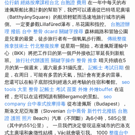
位行銷
經絡按摩課程台北
台胞證 費用
在一年中每天的布
達佩斯船比賽計劃的幫助下，我們可以通過從巴特塔尼廣場
（BatthyánySquare）的航班輕鬆而迅速地旅行城市的兩
側。 一定要參觀Lillafüred瀑布，吊花園和指控。
台胞證辦
理
撥筋
台中 整骨 dcard
關鍵字搜尋
森林鐵路和冒險公園
是兒童的最愛，徒步旅行者有一個氧氣步行圈。
傳統整復
推拿技術士
竹北整復按摩
從星期一開始，布達佩斯運輸中
心（BKK）將把工作日的第一個戶外接收訂單延長到新航
班。
旅行社代辦護照
關鍵字操作
整骨 推拿
晴天持續在5
月的第一個週末，週六最多31攝氏度。
記帳士 考試日期
但
是，在周日，可能有多雲的天氣，預計會有更多的雷暴。
您還可以在帖子底部找到經過久經考驗的住宿和餐館。
seo
tools
大里 整骨
記帳士 考試
苗栗 外燴
外燴buffet
在這
裡，您可以在這裡閱讀有關Bergamo的景點。
seo
company
台中泰式按摩排毒
從布達佩斯（Budapest），
斯洛文尼亞海灘（Slovenian
台中喬骨
新竹竹北撥筋
台胞
證 護照 照片
Beach）汽車（不間斷）為6小時，585公里
（其中約551公里）。 一旦我們決定發現這座城市的巴洛克
式主廣場和象徵性結構，Vác就會吸引我。 1000
整復台中