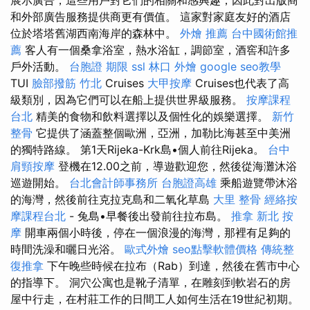
和外部廣告服務提供商更有價值。 這家對家庭友好的酒店
位於塔塔舊湖西南海岸的森林中。
外燴 推薦
台中國術館推
薦
客人有一個桑拿浴室，熱水浴缸​​，調節室，酒窖和許多
戶外活動。
台胞證 期限
ssl
林口 外燴
google seo教學
TUI
臉部撥筋 竹北
Cruises
大甲按摩
Cruises也代表了高
級類別，因為它們可以在船上提供世界級服務。
按摩課程
台北
精美的食物和飲料選擇以及個性化的娛樂選擇。
新竹
整骨
它提供了涵蓋整個歐洲，亞洲，加勒比海甚至中美洲
的獨特路線。 第1天Rijeka-Krk島•個人前往Rijeka。
台中
肩頸按摩
登機在12.00之前，導遊歡迎您，然後從海灘沐浴
巡遊開始。
台北會計師事務所
台胞證高雄
乘船遊覽帶沐浴
的海灣，然後前往克拉克島和二氧化草島
大里 整骨
經絡按
摩課程台北
- 兔島•早餐後出發前往拉布島。
推拿
新北 按
摩
開車兩個小時後，停在一個浪漫的海灣，那裡有足夠的
時間洗澡和曬日光浴。
歐式外燴
seo點擊軟體價格
傳統整
復推拿
下午晚些時候在拉布（Rab）到達，然後在舊市中心
的指導下。 洞穴公寓也是靴子清單，在雕刻到軟岩石的房
屋中行走，在村莊工作的日間工人如何生活在19世紀初期。