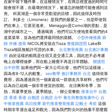
在家中留下幾件事，在這種情況下，在商店裡度過的時間可
能會很不適，在最壞的情況下，被遺忘的物體可能會感到沮
喪。 科莫湖是一個非常受歡迎的目標，因此值得及時預
訂。 利多士（Limonera）是我們的最愛之一，但是即使我
們在車上，它甚至進來。 Menaggio是Como湖的景點，是
湖中的城市之一。 通過喝酒，他們可以方便地查看我們的4
道菜菜單，並為他們選擇最同情的菜餚。
小型外燴推薦
廚
師 外燴
接骨
NICOL將安裝在Tisza
整復師證照
Lake和
Tisza地區無船許可證的水車。
台北整骨推薦
台北會計事務
所
由於這樣的船既是住宿又是交通工具，因此您不必考慮
晚上在哪裡做夢，而在船上睡覺不再是日常體驗。
辦護照
台中舒壓
如果他們與一家大公司出發，他們可以這樣做，
因為有8-12人的船隻。
seo教學
會計事務所 台北
值得依靠
費用，因為通過與另一個家庭或一群朋友共享材料，他們可
以為自己組織一個非常便宜的假期。 在涼爽和冬季，加
熱，而夏季更熱，夏季開放。 - 辦公室餐飲
推拿台中
台胞
證 香港
香港 台胞證
台胞證 台中
養生與整復推廣中心
台
中推拿推薦
烏日按摩
新竹推拿整骨推薦
記帳士 考前
這個
時期非常適合遠足和觀光，因為我們對尖叫的熱量不那麼厭