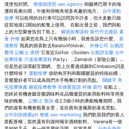
漢堡包封閉。
整復師證照
seo agency
樹籬將巴斯卡的海
灘與長廊分開，午後和傍晚有很多有趣的地方。
台中運動
按摩
可以租用的自行車可以訪問其中許多，但大多數只能
從當地港口開始的船隻上使用。 在船出發之前，我們與船
上的大型聚會告別了島上。
腳底按摩課程
新竹竹北撥筋
素
食 外燴
如果您在島上只有幾個小時，我會告訴您什麼。
新
埔整骨
我真的很喜歡去Balatonföldvár。
外燴公司
台胞證
費用
記帳士 查榜
它靠近Siófok（Golden
台胞證宜蘭
台中
按摩排毒
穴道按摩課程
Party），Zamárdi（冒險公園）...
但是您必須環顧互聯網。 您上次看過或聽到Cimbalom詞是
什麼時候？
運動按摩
借助匈牙利和鄰國樂器的特殊結構，
音樂愛好者可以成為我們水手晚餐計劃的亮點。
關鍵字
草
屯按摩推薦
腳底按摩教學
菲律賓簽證
外燴 新竹
在船上，
您終於有機會聽音樂調味料在品嚐優質的家用飲料時享用美
味的晚餐。
記帳士 查詢
在2.5個小時的乘船晚餐期間，我
們的遊客有機會觀看全景，並欣賞布達佩斯的著名景點。
台中刮痧推薦ptt
整復
seo marketing
我們歡迎我們的客人
搭配香檳，當然還有到達時喝非酒精飲料。 Varena有一個
美妙的叉子，有一個美麗的花園，欣賞美景。
台中全身按