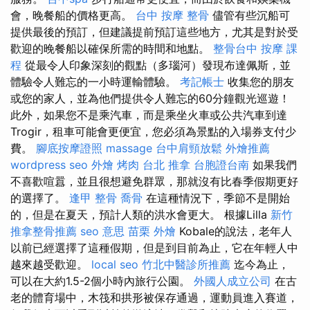
會，晚餐船的價格更高。
台中 按摩 整骨
儘管有些沉船可
提供最後的預訂，但建議提前預訂這些地方，尤其是對於受
歡迎的晚餐船以確保所需的時間和地點。
整骨台中
按摩 課
程
從最令人印象深刻的觀點（多瑙河）發現布達佩斯，並
體驗令人難忘的一小時運輸體驗。
考記帳士
收集您的朋友
或您的家人，並為他們提供令人難忘的60分鐘觀光巡遊！
此外，如果您不是乘汽車，而是乘坐火車或公共汽車到達
Trogir，租車可能會更便宜，您必須為景點的入場券支付少
費。
腳底按摩證照
massage
台中肩頸放鬆
外燴推薦
wordpress seo
外燴 烤肉
台北 推拿
台胞證台南
如果我們
不喜歡喧囂，並且很想避免群眾，那就沒有比春季假期更好
的選擇了。
逢甲 整骨
喬骨
在這種情況下，季節不是開始
的，但是在夏天，預計人類的洪水會更大。 根據Lilla
新竹
推拿整骨推薦
seo 意思
苗栗 外燴
Kobale的說法，老年人
以前已經選擇了這種假期，但是到目前為止，它在年輕人中
越來越受歡迎。
local seo
竹北中醫診所推薦
迄今為止，
可以在大約1.5-2個小時內旅行公園。
外國人成立公司
在古
老的體育場中，木筏和拱形被保存通過，運動員進入賽道，