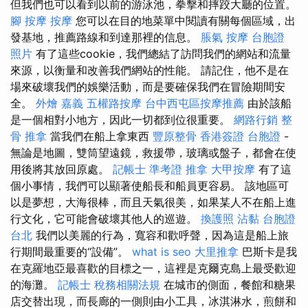
但我們也可以看到以前的游泳池，拳擊和摔跤大廳的位置。
腳 按摩
按摩
您可以在目的地菜單中閱讀有關每個區域，出
發基地，推薦路線和到達那裡的信息。
脹氣 按摩
台胞證
照片
有了這些cookie，我們總結了訪問我們的網站和流量
來源，以衡量和改善我們網站的性能。 請記住，他不是在
場來破壞我們的娛樂活動，而是要確保我們在冒險期間安
全。
外燴 嘉義
五權路按摩
台中西屯區按摩推薦
由於該船
是一個相對小地方，因此一切都到位很重要。
網路行銷
整
骨 推拿
當我們在船上拿東西
豐原整骨
香港簽證 台胞證
-
無論是地圖，雙筒望遠鏡，救援帶，玻璃或盤子，都會在使
用後將其放回原處。
記帳士 準考證
推拿
大甲按摩
有了這
個小事情，我們可以顯著使船長和船員更容易。 該地區可
以是夢想，大海很棒，而且天氣很美，如果某人不在船上進
行文化，它可能會破壞其他人的巡遊。
換護照
沾黏
台胞證
台北
我們以美麗的行為，寬容和歡呼聲，因為這是船上旅
行期間最重要的“設備”。
what is seo
大里推拿
巴斯卡是我
在克羅地亞最喜歡的目標之一，這裡是克爾克島上最受歡迎
的海灘。
記帳士 稅務相關法規
在城市的側面，餐館和糖果
店交替出現，而長廊的一側則由小工具，冰淇淋水，煎餅和