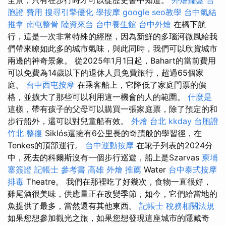
胞證 費用
搜尋引擎優化
學按摩
google seo教學
台中氣結
推拿
南屯整骨
陸資來台
台中養生館
台中外燴
在橋下航
行，這是一次非常特殊的經歷，因為新鮮的多瑙河微風給我
們帶來瞭如此多的城市氣味，與此同時，我們可以欣賞城市
兩邊的神奇景象。 從2025年1月1日起，Bahart的當前費用
可以免費為14歲以下的退休人員免費旅行，超過65個家
庭。
台中西屯按摩
在乘客船上，它降低了家庭門票的價
格，並擴大了那些可以利用這一機會的人的範圍。
什麼是
這樣，帶有孩子的父母可以購買一張家庭票，除了預定的和
步行船外，還可以對兒童船有效。
外燴 台北
kkday 台胞證
竹北 整復
Siklós還擁有6公里長的奇蹟般的學習徑，在
Tenkes的頂部運行。
台中運動按摩
在靴子列表的2024分
中，死去的科爾斯沒有一個步行巡遊，船上是Szarvas
柬埔
寨簽證
記帳士 參考書
高雄 外燴 推薦
Water
台中泰式按摩
排毒
Theatre。 我們在那裡吃了好幾次，食物一直很好，
雞尾酒很美味，供應量正在改變季節，如今，它們給當地的
魚提供了最多，當然還有其他東西。
記帳士 稅務相關法規
如果您想參加觀光之旅，如果您想發現這座城市的隱藏奇