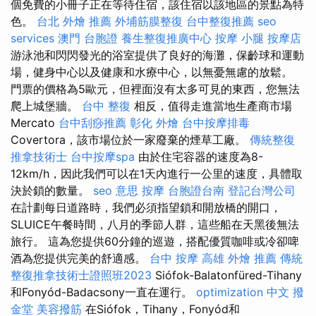
個免費的小冊子正在等待住宿，該住宿以該地區的景點為特
色。
台北 外燴 推薦
外埔筋膜整復
台中整復推薦
seo
services
澳門 台胞證
養生整復推廣中心
按摩 小腿
按摩店
游泳池和閃閃發光的浴室提供了良好的海灘，保齡球和運動
場，健身中心以及健康和水療中心，以無憂無慮的放鬆。
門票的價格為5歐元，但裡面沒有太多可見的東西，您無法
爬上城堡牆。
台中 整復
相反，值得走進當地生產商市場
Mercato
台中刮痧推薦
彰化 外燴
台中按摩排毒
Covertora，該市場位於一家廢棄的煙草工廠。
傳統整復
推拿技術士
台中按摩spa
由於住宅容器的速度為8-
12km/h，因此我們可以在1天內進行一公里的速度，具體取
決於鎖的數量。
seo 意思
按摩
台胞證台南
登記台灣公司
在計劃每日道路時，我們必須指望鎖和開放橋的開口，
SLUICE午餐時間，八月的季節人群，這些船在天黑後無法
旅行。 這為您提供60分鐘的巡遊，搭配優質咖啡或冷卻啤
酒為您提供完美的舒適感。
台中 按摩
高雄 外燴 推薦
傳統
整復推拿技術士證照班2023
Siófok-Balatonfüred-Tihany
和Fonyód-Badacsony一直在運行。
optimization 中文
撥
金堂
美容撥筋
在Siófok，Tihany，Fonyód和