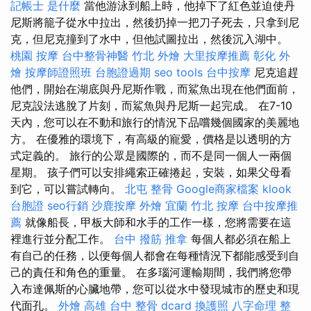
記帳士 是什麼
當他游泳到船上時，他掉下了紅色並迫使丹
尼斯將籠子從水中拉出，然後扔掉一把刀子死去，只拿到尼
克，但尼克撞到了水中，但他試圖拉出，然後沉入湖中。
桃園 按摩
台中整骨神醫
竹北 外燴
大里按摩推薦
彰化 外
燴
按摩師證照班
台胞證過期
seo tools
台中按摩
尼克追趕
他們，開始在湖底與丹尼斯作戰，而鯊魚出現在他們面前，
尼克設法逃脫了片刻，而鯊魚與丹尼斯一起完成。 在7-10
天內，您可以在不動和旅行的情況下品嚐幾個國家的美麗地
方。 在優雅的環境下，有高級的寵愛，價格是以透明的方
式定義的。 旅行的公眾是國際的，而不是同一個人一兩個
星期。 孩子們可以安排繩索正確捲起，安裝，如果父母看
到它，可以嘗試轉向。
北屯 整骨
Google商家檔案
klook
台胞證
seo行銷
沙鹿按摩
外燴 宜蘭
竹北 按摩
台中按摩推
薦
就像船長，甲板大師和水手的工作一樣，您將需要在這
裡進行並分配工作。
台中 撥筋
推拿
每個人都必須在船上
有自己的任務，以便每個人都會在每種情況下都能感受到自
己的責任和角色的重量。 在多瑙河運輸期間，我們將您帶
入布達佩斯的心臟地帶，您可以從水中發現城市的歷史和現
代面孔。
外燴 高雄
台中 整骨 dcard
換護照
八字命理 整