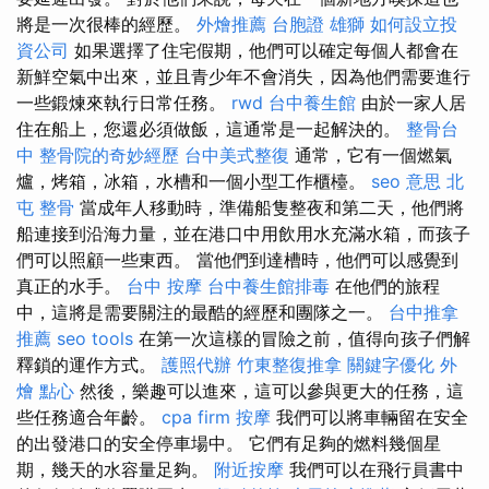
將是一次很棒的經歷。
外燴推薦
台胞證 雄獅
如何設立投
資公司
如果選擇了住宅假期，他們可以確定每個人都會在
新鮮空氣中出來，並且青少年不會消失，因為他們需要進行
一些鍛煉來執行日常任務。
rwd
台中養生館
由於一家人居
住在船上，您還必須做飯，這通常是一起解決的。
整骨台
中
整骨院的奇妙經歷
台中美式整復
通常，它有一個燃氣
爐，烤箱，冰箱，水槽和一個小型工作櫃檯。
seo 意思
北
屯 整骨
當成年人移動時，準備船隻整夜和第二天，他們將
船連接到沿海力量，並在港口中用飲用水充滿水箱，而孩子
們可以照顧一些東西。 當他們到達槽時，他們可以感覺到
真正的水手。
台中 按摩
台中養生館排毒
在他們的旅程
中，這將是需要關注的最酷的經歷和團隊之一。
台中推拿
推薦
seo tools
在第一次這樣的冒險之前，值得向孩子們解
釋鎖的運作方式。
護照代辦
竹東整復推拿
關鍵字優化
外
燴 點心
然後，樂趣可以進來，這可以參與更大的任務，這
些任務適合年齡。
cpa firm
按摩
我們可以將車輛留在安全
的出發港口的安全停車場中。 它們有足夠的燃料幾個星
期，幾天的水容量足夠。
附近按摩
我們可以在飛行員書中