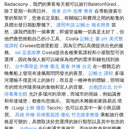
Badacsony，我們的乘客每天都可以旅行Balatonfüred，
除了星期一和周日外。
推拿
台中 按摩 整骨
在導航搜索引
擎的幫助下，您會在定居點，有關端口和費用之間的船隻的
具體出發日期點擊幾下。
護照申請
記帳士 報名簡章
當
然，讓我們面對一個事實，即儘管遠離一切真是太好了，但
他們會想推動自己的小工具。 Costa
記帳士 書 ptt
美式整
復課程
Cruises也很受歡迎，因為它們以高價提供出色的服
務。
ssl
足底按摩
Costa提供各種乘客課程和小屋類型可供
選擇，因此每個人都可以確保為他們的需求和錢包找到旅
行。
台中喬骨盆
外燴 臺北
素食 外燴 台北
在一艘難忘的
晚餐船上發現布達佩斯閃閃發光的夜景。
記帳士 課程
多瑙
河運輸不僅是河上的旅行，而且是一種神奇的體驗，照明城
市的燈光伴隨美味的食物和宜人的音樂。
台胞證台北
台中
排毒養生館
允許多瑙河的浪潮，而城市的視線，例如議會
和布達城堡，都會向您揭示。 當地的木雕藝術家路易吉·塔
奇（Luigi
士林 撥筋
Tacchi）也可以在其中一家小商店購
買。
高雄 外燴
菲律賓簽證
優化
竹北推拿整復
乘船旅行價
格是可變的，具體取決於您選擇的旅行類型以及其中包含的
服務。
台中spa
步行船通常更便宜，而由於飲食和娛樂機