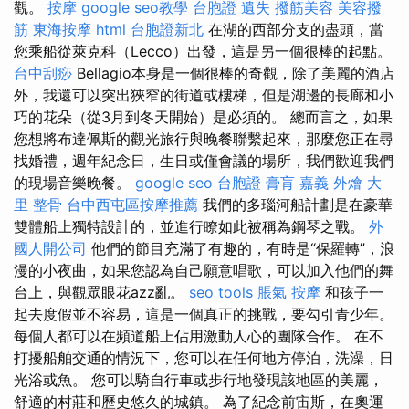
觀。
按摩
google seo教學
台胞證 遺失
撥筋美容
美容撥
筋
東海按摩
html
台胞證新北
在湖的西部分支的盡頭，當
您乘船從萊克科（Lecco）出發，這是另一個很棒的起點。
台中刮痧
Bellagio本身是一個很棒的奇觀，除了美麗的酒店
外，我還可以突出狹窄的街道或樓梯，但是湖邊的長廊和小
巧的花朵（從3月到冬天開始）是必須的。 總而言之，如果
您想將布達佩斯的觀光旅行與晚餐聯繫起來，那麼您正在尋
找婚禮，週年紀念日，生日或僅會議的場所，我們歡迎我們
的現場音樂晚餐。
google seo
台胞證
膏肓
嘉義 外燴
大
里 整骨
台中西屯區按摩推薦
我們的多瑙河船計劃是在豪華
雙體船上獨特設計的，並進行瞭如此被稱為鋼琴之戰。
外
國人開公司
他們的節目充滿了有趣的，有時是“保羅轉”，浪
漫的小夜曲，如果您認為自己願意唱歌，可以加入他們的舞
台上，與觀眾眼花azz亂。
seo tools
脹氣 按摩
和孩子一
起去度假並不容易，這是一個真正的挑戰，要勾引青少年。
每個人都可以在頻道船上佔用激動人心的團隊合作。 在不
打擾船舶交通的情況下，您可以在任何地方停泊，洗澡，日
光浴或魚。 您可以騎自行車或步行地發現該地區的美麗，
舒適的村莊和歷史悠久的城鎮。 為了紀念前宙斯，在奧運