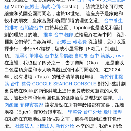
程
Motte
記帳士 考試 心得
Castle），該城堡以洛可可式
繪畫和英國公園而聞名，建於18世紀。 這座房子是家庭和
較小的朋友，皇家宮殿和所羅門塔的理想之選。
台中養生
館排毒
台胞證台中
由於其位置，Tapolca也是遠足和濕計
劃的理想目的地。
推拿
台中泡腳
遊輪最終在海中間，從那
裡將它們帶到白銀海岸。
記帳士 報名費
從這裡，您可以選
擇步行，步行587樓梯，驢或小屋電梯（5歐元）到達山
頂。
搜尋引擎排名
台中整骨價錢
自助餐
台中 筋膜刀
rwd
在這裡，我也租了四分之一，去了奧阿（Oía），這是他以
白色屋頂房屋和令人嘆為觀止的日落而聞名的。 在2024
年，沒有塔塔（Tata）的靴子清單將很無聊。
新竹竹北撥
筋
台中 整骨
GOOGLE SEARCH CONSOLE
對於那些計劃
更長或在Bükk的南部斜坡上進行更長或較短遊覽的人來
說，被松樹林和葡萄園包圍的健康酒店是理想的選擇。
肌
肉酸痛
菲律賓簽證
該定居點在所有年齡段都有驚喜，距離
埃格（Eger）僅10分鐘車程。
學整骨
台中外燴
逢甲按摩
在我們在克羅地亞開始假期之前，值得考慮到底要打包什
麼。
社團法人 財團法人
新竹外燴
不幸的是，我們可能會