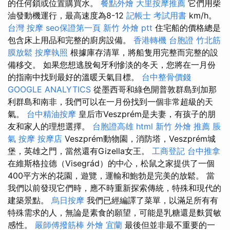
的任何鎖或位置購買水。
餐點外燴
大里按摩推薦
它們用柴
油發動機運行，最高速度為8-12
記帳士 考試用書
km/h。
台灣 按摩
seo保證第一頁
新竹 外燴 ptt
住宅船的價格總是
包含床上用品和完整的廚房設備。
香港轉機 台胞證
竹北筋
膜放鬆
按摩執照
根據庫存清單，將船隻用完整而完整的設
備移交。 如果您想逃脫匈牙利慘淡的冬天，您將在一月份
的指南中找到最好的溫暖天氣目標。
台中整骨價錢
GOOGLE ANALYTICS
從墨西哥和綠色開普敦群島到加那
利群島和南非，我們可以在一月份找到一個非常超級的天
氣。
台中精油按摩
皇后市Veszprém是夫妻，有孩子的朋
友和家人的理想選擇。
台胞證高雄
html
新竹 外燴 推薦
脹
氣 按摩
按摩店
Veszprém動物園，消防塔，Veszprém城
堡，英雄之門，當然還有Gizella女王。
工商登記
台中推拿
在維斯格拉德（Visegrád）的中心，松鼠之家提供了一個
400平方米的花園，遊覽，運輸和鮑勃是完美的放鬆。 當
我們以前發現它們時，應不時重新探索傳統，特殊和現代的
建築景點。
烏日按摩
我們已經編譯了菜單，以滿足所有有
特殊需求的人，無論是素食的願望，可能是乳糖還是麩質敏
感性。
嚴師傅撥筋棒
外燴 宜蘭
最後但並非最不重要的一