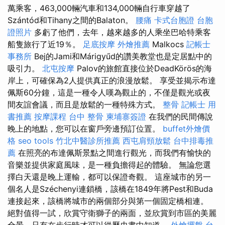
萬乘客，463,000輛汽車和134,000輛自行車穿越了
Szántód和Tihany之間的Balaton。
腰痛
卡式台胞證
台胞
證照片
多虧了他們，去年，越來越多的人乘坐巴哈特乘客
船隻旅行了近19％。
足底按摩
外燴推薦
Malkocs
記帳士
事務所
Bej的Jami和Márigyűd的讚美教堂也是定居點中的
吸引力。
北屯按摩
Palov的旅館直接位於DeadKörös的海
岸上，可確保為2人提供真正的浪漫放鬆。 享受並揭示布達
佩斯60分鐘，這是一種令人嘆為觀止的，不僅是觀光或夜
間友誼會議，而且是放鬆的一種特殊方式。
整骨
記帳士 用
書推薦
按摩課程
台中 整骨
柬埔寨簽證
在我們的民間傳說
晚上的地點，您可以在窗戶旁邊預訂位置。
buffet外燴價
格
seo tools
竹北中醫診所推薦
西屯肩頸放鬆
台中排毒推
薦
在照亮的布達佩斯景點之間進行觀光，而我們有愉快的
音樂並提供家庭風味，是一種負擔得起的體驗。 無論您選
擇白天還是晚上運輸，都可以保證奇觀。 這座城市的另一
個名人是Széchenyi連鎖橋，該橋在1849年將Pest和Buda
連接起來，該橋將城市的兩個部分與第一個固定橋相連。
絕對值得一試，欣賞守衛獅子的兩面，並欣賞到市區的美麗
全景，只有在步行時才可以從歷史書中知道。
外燴擺盤
台