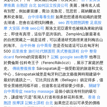
摩推薦
台胞證 台北
如何設立投資公司
美麗，擁有名人或
有別墅，例如麥當娜，喬治·克魯尼，范思哲，羅納爾迪尼
奧和史泰龍。
台中排毒養生館
如果您想通過有組織的遊覽
去湖邊，您會在這裡找到機會。
seo
西屯體態調整
足底按
摩
大安區 外燴
seo公司
斯洛文尼亞通常也被稱為東歐的瑞
士，即使有真理，這似乎是誇張的。 Zemplén山脈最著名
的自然寶藏之一就是這裡，可以通過研究路徑來達到梅吉山
的海洋。
台中外燴
台中喬骨
您是否知道這可以在匈牙利
500
后里推拿
旅行社代辦護照
美式整復課程
台中 整骨
dcard
forints的背面看到？
記帳
google seo教學
他專注
於費倫斯·拉科奇王子（FerencRákóczi），展示了家庭的歷
史。
傳統整復推拿
Sárospatak是一個受歡迎的旅遊和文化
中心，Sárospatak城堡是匈牙利已故文藝復興時期建築中
最好的遺蹟之一。 它比貝拉吉奧（Bellagio）鎮定得多，儘
管全景雖然同樣不錯，但遊客在這裡卻要少得多。
關鍵字
台中喬骨盆
nearby massage
這個小鎮沒有特別的吸引
力，謙虛地“只是”長湖人行道有很多鮮花和長凳。
香港 台
胞證
按摩課
記帳士課程 台北
如果您正在以可承受的價格