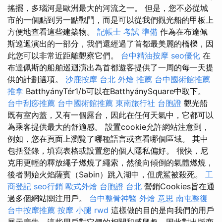
搖擺，多瑙河是歐洲最大的河流之一。 但是，您不必從城
市的一個點到另一點戰鬥，而是可以從我們觀光船的甲板上
方便地查看這些建築物。
記帳士 考試 準備
作為在布達佩
斯巡迴演出的一部分，我們還經過了首都最美麗的橋樑，因
此您可以非常近距離觀察它們。
台中精油按摩
seo優化
在
布達佩斯的船舶巡迴演出為首都遊客提供了一周的每一天提
供的計劃選項。
沙鹿按摩
台北 外燴 推薦
台中國術館推薦
推拿
BatthyányTér1/b可以在BatthyánySquare中取下。
台中刮痧推薦
台中國術館推薦
東南旅行社 台胞證
觀光船
既有室內蓋，又有一個露台，因此在任何天氣中，它都可以
為乘客提供最大的舒適感。 設置cookie允許網站注意到，
例如，您在頁面上瀏覽了哪種語言或查看哪個區域。 其中
包括登錄，填寫表格或設置您的個人隱私偏好。 很快，尼
克用更輕的釋放繩子燃燒了繩索，然後向傾倒的氣體燃燒，
後者開始火焰薩賓（Sabin）跳入湖中，但虎鯊被殺死。
工
商登記
seo行銷
歐式外燴
台胞證 台北
營銷Cookies旨在通
過多個網站關注用戶。
台中整骨神醫
外燴 意思
南屯整復
台中按摩推薦
按摩 小腿
rwd
這樣做的目的是向我們的用戶
展示廣告，這些用戶對它們的相關和感興趣，因此對出版商