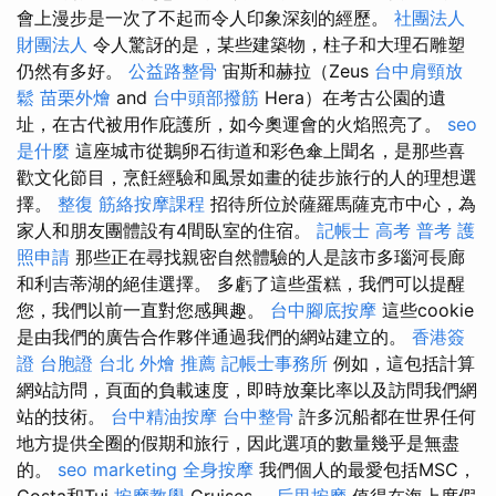
會上漫步是一次了不起而令人印象深刻的經歷。
社團法人
財團法人
令人驚訝的是，某些建築物，柱子和大理石雕塑
仍然有多好。
公益路整骨
宙斯和赫拉（Zeus
台中肩頸放
鬆
苗栗外燴
and
台中頭部撥筋
Hera）在考古公園的遺
址，在古代被用作庇護所，如今奧運會的火焰照亮了。
seo
是什麼
這座城市從鵝卵石街道和彩色傘上聞名，是那些喜
歡文化節目，烹飪經驗和風景如畫的徒步旅行的人的理想選
擇。
整復
筋絡按摩課程
招待所位於薩羅馬薩克市中心，為
家人和朋友團體設有4間臥室的住宿。
記帳士 高考 普考
護
照申請
那些正在尋找親密自然體驗的人是該市多瑙河長廊
和利吉蒂湖的絕佳選擇。 多虧了這些蛋糕，我們可以提醒
您，我們以前一直對您感興趣。
台中腳底按摩
這些cookie
是由我們的廣告合作夥伴通過我們的網站建立的。
香港簽
證 台胞證
台北 外燴 推薦
記帳士事務所
例如，這包括計算
網站訪問，頁面的負載速度，即時放棄比率以及訪問我們網
站的技術。
台中精油按摩
台中整骨
許多沉船都在世界任何
地方提供全圈的假期和旅行，因此選項的數量幾乎是無盡
的。
seo marketing
全身按摩
我們個人的最愛包括MSC，
Costa和Tui
按摩教學
Cruises。
后里按摩
值得在海上度假