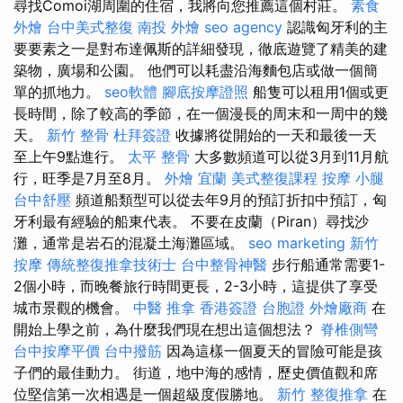
尋找Comoi湖周圍的住宿，我將向您推薦這個村莊。
素食
外燴
台中美式整復
南投 外燴
seo agency
認識匈牙利的主
要要素之一是對布達佩斯的詳細發現，徹底遊覽了精美的建
築物，廣場和公園。 他們可以耗盡沿海麵包店或做一個簡
單的抓地力。
seo軟體
腳底按摩證照
船隻可以租用1個或更
長時間，除了較高的季節，在一個漫長的周末和一周中的幾
天。
新竹 整骨
杜拜簽證
收據將從開始的一天和最後一天
至上午9點進行。
太平 整骨
大多數頻道可以從3月到11月航
行，旺季是7月至8月。
外燴 宜蘭
美式整復課程
按摩 小腿
台中舒壓
頻道船類型可以從去年9月的預訂折扣中預訂，匈
牙利最有經驗的船東代表。 不要在皮蘭（Piran）尋找沙
灘，通常是岩石的混凝土海灘區域。
seo marketing
新竹
按摩
傳統整復推拿技術士
台中整骨神醫
步行船通常需要1-
2個小時，而晚餐旅行時間更長，2-3小時，這提供了享受
城市景觀的機會。
中醫 推拿
香港簽證 台胞證
外燴廠商
在
開始上學之前，為什麼我們現在想出這個想法？
脊椎側彎
台中按摩平價
台中撥筋
因為這樣一個夏天的冒險可能是孩
子們的最佳動力。 街道，地中海的感情，歷史價值觀和席
位堅信第一次相遇是一個超級度假勝地。
新竹 整復推拿
在