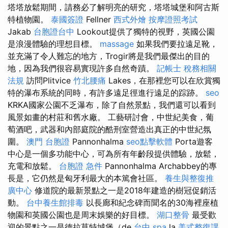
塔塔放鬆期間，請務必了解明亮的研究，塔塔城堡和阿古斯
特植物園。
泰國簽證
Fellner
西式外燴
按摩證照考試
Jakab
台胞證台中
Lookout提供了獨特的視野，英國公園
是浪漫體驗的理想目標。
massage
如果我們要拉遠足靴，
並充滿了令人難忘的地方，Trogir將是我們最傑出的目的
地，因為我們很容易實現許多自然奇蹟。
記帳士 稅務相關
法規
訪問Plitvice
竹北腰痛
Lakes，在那裡您可以在欣賞獨
特的瀑布系統的同時，有許多遠足徑進行遠足的踪跡。
seo
KRKA國家公園不乏瀑布，除了自然景點，我們還可以看到
風景如畫的村莊和舊水廠。 工藝研討會，中世紀美食，葡
萄酒吧，武器和內部庭院的酷刑室營造出真正的中世紀氛
圍。
澳門 台胞證
Pannonhalma
seo點擊軟體
Porta遊客
中心是一個多功能中心，可為所有年齡段提供體驗，放鬆，
充電和放鬆。
台胞證 急件
Pannonhalma Archabbey的專
長是，它仍然是匈牙利最大的本篤會社區。
養生與整復推
廣中心
修道院的最新景點之一是2018年建造的樹冠促銷活
動。
台中養生館排毒
以長廊和紀念碑而聞名的30海裡座植
物園和英國公園也是周末娛樂的好目標。
湖口整骨
最受歡
迎的景點之一是德拉莫特城堡（de
台中 spa
la
美式整復課