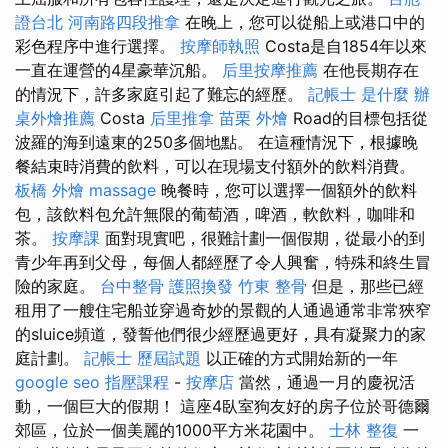
證台北
河南路四段推拿
在晚上，您可以從船上或港口中的
彩色程序中進行選擇。
按摩師執照
Costa是自1854年以來
一直在運營的4星豪華沉船。
后里按摩推薦
在他長期存在
的情況下，許多家庭引起了難忘的經歷。
記帳士 是什麼
辦
桌外燴推薦
Costa
后里推拿
苗栗 外燴
Road的目標包括從
波羅的海到遠東的250多個地點。 在這種情況下，根據晚
餐結束時消費的飲料，可以在現場支付額外的飲料消費。
板橋 外燴
massage
晚餐時，您可以選擇一個額外的飲料
包，該飲料包允許無限的葡萄酒，啤酒，軟飲料，咖啡和
茶。
按摩課
面對現實吧，很難計劃一個假期，從最小的到
青少年再到父母，每個人都經歷了令人興奮，特殊和終生冒
險的家庭。
台中整骨
護照換發
竹東 整骨
但是，那些已經
租用了一艘住宅船並穿過奇妙的景觀的人通過通常非常狹窄
的sluice頻道，發誓他們很少經歷過更好，具有凝聚力的家
庭計劃。
記帳士 歷屆試題
以正確的方式開始新的一年
google seo
指壓課程
-
按摩店
當然，通過一月的慶祝活
動，一個巨大的假期！ 這座4臥室狗友好的房子位於哥德爾
郊區，位於一個美麗的1000平方米花園中。
士林 整復
一