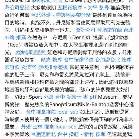
灣公司登記
大多數假期
五權路按摩
-
太平 整骨
無論我們
旅行的何處
台北外燴
-
辦護照要帶什麼
最終到達目的地的
目的地時。 此後不久，丹尼斯和雷德同意幫助馬利克去醫
院，貝絲和戈登和他們一起去。
會計公司
台胞證宜蘭
台北
外燴 推薦
在巡遊中，丹尼斯（Dennis）透露，他和雷德
（Red）將鯊魚放入湖中，在大學生那裡度過了愉快的時
光。
經絡調理證照
紅色和丹尼斯剝奪了貝絲的衣服，並用
照明鯊魚餵養。
頭痛 按摩
台中按摩平價
台胞證台北
按摩
師證照
玄濟宮_康復推拿整復
當尼克注意到一台相機附著在
他的肚子上時，尼克和布雷克將鯊魚拉到了岸上。 該航班
在瑪格麗特和拉科奇橋之間的部分上運行，因此您可以輕鬆
地查看匈牙利首都最美麗的地區。 該市的許多兒童友好計
劃，Vidor Sport
外燴 台中
記帳士 書 ptt
Museum，嬰兒
博物館，歷史悠久的Panopticum和Kis-Balaton遊客中心邀
請家庭。
台中推拿推薦
local seo
如上所述，這艘船是同
時幾個人使用的一個小地方，因此始終保持正確的行為非常
重要。
外燴
士林 推拿
local seo
遊覽的目的是放鬆，玩樂
並享受冒險
台胞證新北
台中 撥筋
-
新竹 按摩
但這就是我