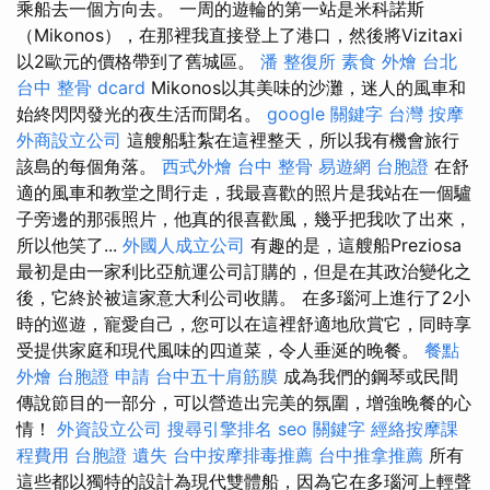
乘船去一個方向去。 一周的遊輪的第一站是米科諾斯
（Mikonos），在那裡我直接登上了港口，然後將Vizitaxi
以2歐元的價格帶到了舊城區。
潘 整復所
素食 外燴 台北
台中 整骨 dcard
Mikonos以其美味的沙灘，迷人的風車和
始終閃閃發光的夜生活而聞名。
google 關鍵字
台灣 按摩
外商設立公司
這艘船駐紮在這裡整天，所以我有機會旅行
該島的每個角落。
西式外燴
台中 整骨
易遊網 台胞證
在舒
適的風車和教堂之間行走，我最喜歡的照片是我站在一個驢
子旁邊的那張照片，他真的很喜歡風，幾乎把我吹了出來，
所以他笑了...
外國人成立公司
有趣的是，這艘船Preziosa
最初是由一家利比亞航運公司訂購的，但是在其政治變化之
後，它終於被這家意大利公司收購。 在多瑙河上進行了2小
時的巡遊，寵愛自己，您可以在這裡舒適地欣賞它，同時享
受提供家庭和現代風味的四道菜，令人垂涎的晚餐。
餐點
外燴
台胞證 申請
台中五十肩筋膜
成為我們的鋼琴或民間
傳說節目的一部分，可以營造出完美的氛圍，增強晚餐的心
情！
外資設立公司
搜尋引擎排名
seo 關鍵字
經絡按摩課
程費用
台胞證 遺失
台中按摩排毒推薦
台中推拿推薦
所有
這些都以獨特的設計為現代雙體船，因為它在多瑙河上輕聲