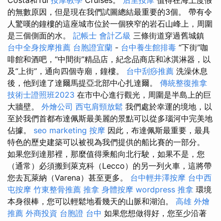
的無數原因，但是現在我們試圖總結最重要的3個。 帶有令
人驚嘆的鐘樓的這座城市位於一個狹窄的岩石山峰上，周圍
是三個側面的水。
記帳士 會計乙級
三條街道穿過舊城鎮
台中全身按摩推薦
台胞證宜蘭
-
台中養生館排毒
“下街”咖
啡館和酒吧，“中間街”精品店，紀念品商店和冰淇淋器，以
及“上街”，通向四個寺廟，鐘樓。
台中刮痧推薦
洗澡休息
後，他到達了達爾馬提亞北部中心扎達爾。
傳統整復推拿
技術士證照班2023
在市中心進行觀光，周圍是半島上的巨
大牆壁。
外燴公司
西屯肩頸放鬆
我們處於幸運的境地，以
至於我們首都布達佩斯最美麗的景點可以從多瑙河中完美地
佔據。
seo marketing
按摩
因此，布達佩斯最重要，最具
特色的歷史建築可以被視為我們提供的船比賽的一部分。
如果您到達那裡，那麼值得乘船向北行駛，如果不是，您
（通常）必須搬到萊克科（Lecco）的另一列火車，這將帶
您去瓦萊納（Varena）甚至更多。
台中輕井澤按摩
台中西
屯按摩
竹東整骨推薦
推拿
身體按摩
wordpress
推拿
環境
本身很棒，您可以輕鬆地看幾天的山脈和湖泊。
高雄 外燴
推薦
外商投資
台胞證 台中
如果您想做得好，您至少沿著