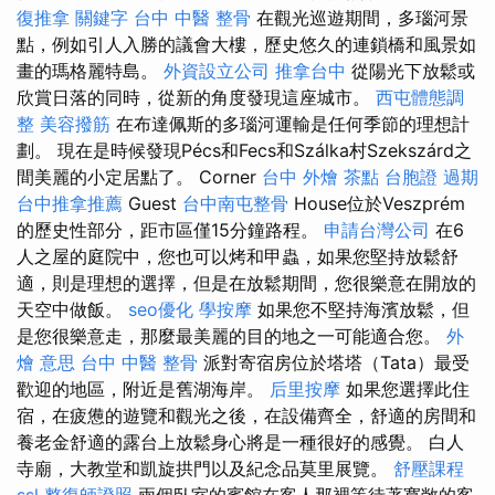
復推拿
關鍵字
台中 中醫 整骨
在觀光巡遊期間，多瑙河景
點，例如引人入勝的議會大樓，歷史悠久的連鎖橋和風景如
畫的瑪格麗特島。
外資設立公司
推拿台中
從陽光下放鬆或
欣賞日落的同時，從新的角度發現這座城市。
西屯體態調
整
美容撥筋
在布達佩斯的多瑙河運輸是任何季節的理想計
劃。 現在是時候發現Pécs和Fecs和Szálka村Szekszárd之
間美麗的小定居點了。 Corner
台中 外燴 茶點
台胞證 過期
台中推拿推薦
Guest
台中南屯整骨
House位於Veszprém
的歷史性部分，距市區僅15分鐘路程。
申請台灣公司
在6
人之屋的庭院中，您也可以烤和甲蟲，如果您堅持放鬆舒
適，則是理想的選擇，但是在放鬆期間，您很樂意在開放的
天空中做飯。
seo優化
學按摩
如果您不堅持海濱放鬆，但
是您很樂意走，那麼最美麗的目的地之一可能適合您。
外
燴 意思
台中 中醫 整骨
派對寄宿房位於塔塔（Tata）最受
歡迎的地區，附近是舊湖海岸。
后里按摩
如果您選擇此住
宿，在疲憊的遊覽和觀光之後，在設備齊全，舒適的房間和
養老金舒適的露台上放鬆身心將是一種很好的感覺。 白人
寺廟，大教堂和凱旋拱門以及紀念品莫里展覽。
舒壓課程
ssl
整復師證照
兩個臥室的賓館在客人那裡等待著寬敞的客