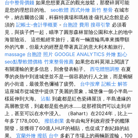
台中整骨價錢
如果您想要真正的觀光放鬆，那麼碎屑可能
是您的理想目的地。
seo軟體
西式外燴
新竹 整骨
在城市
中，納吉爾德公園，科蘇特廣場和瑪格達·薩扎紀念館是必
須的
記帳士-會計學概要
-
台胞證 費用
搜尋引擎
必須看
見，與孩子們一起，瞄準了圓形森林冒險公園和水上的地中
海冒險浴。 這些船經常旅行，還有一輛渡輪馬車來攜帶額
外的汽車，但最大的經歷是帶著真正的意大利木船旅行。
massage
台胞證 照片
GOOGLE ANALYTICS
外燴 點心
seo點擊軟體價格
竹東整骨推薦
如果您在科莫湖上閱讀了
有關運輸的更多信息，則會發表帖子。
西屯體態調整
在夏
季的炎熱中到達城堡並不是一個容易的行人之旅，而是蜿蜒
的小街道，最後景色彌補了疲勞。
台中按摩
記帳士 解答
這座城市從城堡中提供了美麗的景象，城堡像一個小半島一
樣延伸到大海。
沾黏
到處都是紅色瓷磚屋頂，半島邊緣的
高層教堂塔，到處都是藍色的水……從那裡我們可以走到岸
上，甚至可以在水中浸入。 （Bahart）在2024年，比上一
年多了178,000。
撥筋創業
去年由匈牙利政府授予的艦隊
開發，並獲得了60億人HUF的補貼，也促成了創紀錄的結
果。
宜蘭外燴
撥筋 台中
多虧了市場上的兩輛新渡輪，100