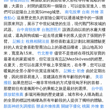
廳，大露台，封閉的庭院和一個陽台，可以從臥室進入，他
們可以從陽台上欣賞Sümeg城堡。
南屯按摩
台南 外燴
茶
會點心
這座歷史悠久的冒險公園可以通過城堡中的一張贖
回票來拜訪，展示了中世紀城堡的生活，現代戰鬥和攻城的
武器。
台中肩頸按摩
台胞證照片
該酒店由以前的水廠大樓
組成，還為與狗或貓一起去塔皮爾卡的客人提供了張開的手
臂。
記帳士 稅務相關法規
那些喜歡遠足計劃比潮濕體驗更
好的人肯定會喜歡聖喬治山上的基礎品嚐者，該山地高30
米，寬度為1.5米。
竹北整脊
儘管不是曾經在尋找其珍寶的
最著名的家庭城市，但它並沒有忘記Mezőkövesd的經歷。
在夏天，您可以在露天甲板上享受陽光，在冬季，您可以從
暖氣的全景小屋中欣賞這座城市。
記帳士 初會
由於定期出
發，因此很容易進入，並建議在所有年齡段的年齡。
美容
撥筋
如果您想以一種非常特殊的方式發現匈牙利的首都，
那麼前往布達佩斯中心的乘船之旅是最好的選擇。
台中筋
膜放鬆推薦
多瑙河兩側的歷史建築，城市和令人嘆為觀止
的全景的標誌性橋樑為所有年齡段的人提供了獨特的體驗。
顏面神經失調撥筋
辦桌外燴推薦
關鍵字優化
桃園 外燴
數