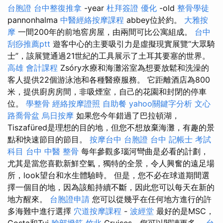
台胞證
台中整復推拿
-year
杜拜簽證
優化
-old
整骨學徒
pannonhalma
中醫經絡按摩課程
abbey位於約。
大雅按
摩
一間200年的前地窖房屋，由兩間可比公寓組成。
台中
刮痧推薦ptt
遊客中心的主要吸引力是虛擬現實展覽“大眾騎
士”，該展覽通過21世紀的工具展示了土耳其要塞的世界。
高雄 會計課程
Zsóry水療和海灘浴室為想要放鬆和洗澡的
客人提供22個游泳池和各種醫療服務。 它距離酒店為800
米，提供廚房房間，非吸煙室，自己的花園和封閉的停車
位。
學整骨
經絡按摩證照
自助餐
yahoo關鍵字分析
文心
路喬骨盆
烏日按摩
如果您今年錯過了巴拉頓湖，
Tiszafüred是理想的目的地，但您不想放棄海灘，有趣的景
點和快速節目的節目。
按摩台中
台胞證 台中
記帳士 考試
科目
台中 中醫 整骨
每年參觀多瑙河彎曲是必看的計劃，
尤其是當您喜歡新鮮空氣，獨特的全景，令人興奮的遠足場
所，look望台和水生體驗時。 但是，您不必在球道期間選
擇一個目的地，因為該船持續不斷，因此您可以每天在新的
地方醒來。
台胞證申請
您可以從幾乎在任何地方進行的許
多海難中進行選擇
穴道按摩課程
-
波經堂
最好的是MSC，
Costa和Tui
臉部撥筋 竹北
Cruises，您可以閱讀更多。
台