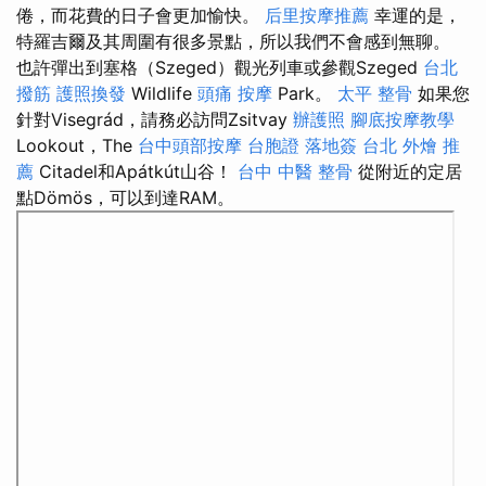
倦，而花費的日子會更加愉快。
后里按摩推薦
幸運的是，
特羅吉爾及其周圍有很多景點，所以我們不會感到無聊。
也許彈出到塞格（Szeged）觀光列車或參觀Szeged
台北
撥筋
護照換發
Wildlife
頭痛 按摩
Park。
太平 整骨
如果您
針對Visegrád，請務必訪問Zsitvay
辦護照
腳底按摩教學
Lookout，The
台中頭部按摩
台胞證 落地簽
台北 外燴 推
薦
Citadel和Apátkút山谷！
台中 中醫 整骨
從附近的定居
點Dömös，可以到達RAM。