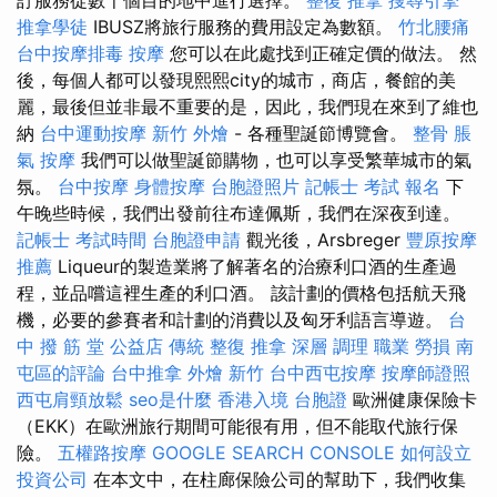
推拿學徒
IBUSZ將旅行服務的費用設定為數額。
竹北腰痛
台中按摩排毒
按摩
您可以在此處找到正確定價的做法。 然
後，每個人都可以發現熙熙city的城市，商店，餐館的美
麗，最後但並非最不重要的是，因此，我們現在來到了維也
納
台中運動按摩
新竹 外燴
- 各種聖誕節博覽會。
整骨
脹
氣 按摩
我們可以做聖誕節購物，也可以享受繁華城市的氣
氛。
台中按摩
身體按摩
台胞證照片
記帳士 考試 報名
下
午晚些時候，我們出發前往布達佩斯，我們在深夜到達。
記帳士 考試時間
台胞證申請
觀光後，Arsbreger
豐原按摩
推薦
Liqueur的製造業將了解著名的治療利口酒的生產過
程，並品嚐這裡生產的利口酒。 該計劃的價格包括航天飛
機，必要的參賽者和計劃的消費以及匈牙利語言導遊。
台
中 撥 筋 堂 公益店 傳統 整復 推拿 深層 調理 職業 勞損 南
屯區的評論
台中推拿
外燴 新竹
台中西屯按摩
按摩師證照
西屯肩頸放鬆
seo是什麼
香港入境 台胞證
歐洲健康保險卡
（EKK）在歐洲旅行期間可能很有用，但不能取代旅行保
險。
五權路按摩
GOOGLE SEARCH CONSOLE
如何設立
投資公司
在本文中，在柱廊保險公司的幫助下，我們收集