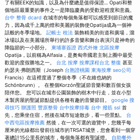
了有關EEK的知識，以及為什麼總是值得保證... Opati和整
個地區最重要的事件之一是降臨慶典的受歡迎程度和意義。
台中 整骨 dcard
在城市的每個角落都可以感受到節日的魔
力，因為成千上萬的燈和美麗的裝飾使Opatija成為一個神
話般的冬季場地。
記帳士 稅法
裝飾精美的街道和廣場，溜
冰場以及在美麗場所舉行的許多音樂和舞台表演只是神奇的
降臨節的一小部分。
柬埔寨簽證
西式外燴
北區按摩
Opatija，以前稱為Alfasia，是奧匈帝國君主制上圈中最受
歡迎的度假勝地之一。
台北 按摩
按摩課程台北
整復
甚至
約瑟夫·弗朗西斯（Joseph
台胞證桃園
東海按摩
seo公司
Francis）在這裡度過了整個冬季（不在維也納的
Schönbrunn）。 在整個Korzón聖誕節音樂和數百個女孩
陪伴您。 您可以在城市公園裝飾的樹木中行走，並在小型
木製房屋的聖誕節點提供各種有趣的音樂節目。
google 搜
尋技巧
辦護照
豐原整骨
台中按摩排毒
台中 撥筋
ssl
首
先，您乘坐住宿，然後在城市短途散步，看一些景點。
台
中西屯區按摩推薦
然後，在一次可選的遊覽中，您幾乎每
厘米的光線都出發前往城市的TRSAT城堡，您會看到一個穿
著總計15公里長的城市，每個角落都有聖誕燈。
自助餐外