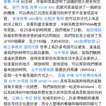
聚餐 外燴
紀念碑，寺廟和墳墓證明了該國的悠久歷史和文
化。
新竹 整復
按摩
local seo
尼羅河巡遊提供了一個絕佳
的機會，可以將自己沉浸在尼羅河的和平美中並發現其珍
寶。
東海按摩
seo優化
台胞證 費用
您可以在古代上埃及
的河上航行，並看到盧克索教堂，卡納克教堂和Philae教堂
等景點。 在20多年的時間裡，我們增加了計劃。
臉部撥筋
與最初對聖彼得堡的城市訪問相比，我們現在至少提供了至
少100個國家，至少140輪，大約400次。
seo點擊軟體
記
帳士事務所
護照代辦
世界上有許多奇蹟可以避免，遠遠超
過我們的時間可以親自參觀。
台中喬骨
因此，當我們離開
遙遠的景觀時，值得依靠那些在當地生活中真正在家的人，
知道最好的地方，開放時間，當地習俗，可以幫助我們獲得
最奇蹟的時間。
台中按摩推薦
親愛的貝蒂娜（Bettina），
是我一生中最美麗的方式之一。
嘉義 外燴
台中按摩排毒推
薦
台中 中清路 按摩
what is seo
具有高知識和情商的駕駛
員每天都是一次經歷。 我們旅程的第一站是Bratislava，它
以其純淨的中歐情緒和歷史悠久的市區而成為受歡迎的目的
地。
記帳士 考試 難度
在城市的中心，許多博物館和畫廊
都在等待文化愛好者，而令人驚嘆的餐廳和咖啡館則吸引了