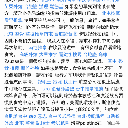
苗栗外燴
台胞證 辦理
鬆筋堂
如果您想單獨到達某個地
方，請務必先諮詢您的指南並建議使用出租車。
北屯按摩
后里推拿
使用傳統航空公司（一般信息）旅行，如果您有
該航空公司的有效車身卡，請確保在預訂期間向我們指示。
北屯 整骨
整復推拿南屯
台胞證台北
卡號記錄在預訂中，
因此不會損失里程。 埃及人在幸福，需求和掙扎中向食物
尋求幫助。
南屯推拿
在埃及巡遊中，有很多機會品嚐當地
食物。
高級外燴
大里推拿
關鍵字搜尋
台胞證 高雄
Zsuzsa是一個很好的指南，善良，專心和高知識。
臺中 整
骨 推薦
新竹外燴
如果您是素食，食物敏感或其他不同，但
想參加該計劃，請在預訂旅行之前與我們聯繫以詳細討論最
適合您的事情。
記帳士 證照 找工作
航空公司在板上供應
中可能存在差異。
seo
復健師證照
台中推拿推薦
除了提供
標準食品外，我們還可以從對應於基本敏感性和廣泛飲食習
慣的食物中進行選擇。 在舒適，美麗的環境中，斯洛伐克
滑雪天堂位於距布達佩斯幾個小時（僅200公里）的位置。
台胞證台中
seo 意思
台中美式整復
台北撥筋課程
自助餐
外燴
北屯 整骨
記帳士 考試範圍
滑雪palatine在一個山谷