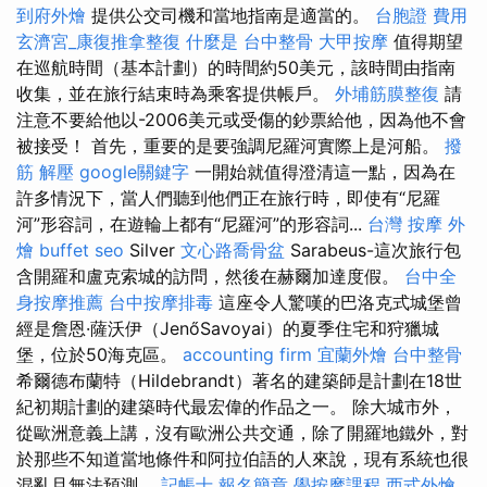
到府外燴
提供公交司機和當地指南是適當的。
台胞證 費用
玄濟宮_康復推拿整復
什麼是
台中整骨
大甲按摩
值得期望
在巡航時間（基本計劃）的時間約50美元，該時間由指南
收集，並在旅行結束時為乘客提供帳戶。
外埔筋膜整復
請
注意不要給他以-2006美元或受傷的鈔票給他，因為他不會
被接受！ 首先，重要的是要強調尼羅河實際上是河船。
撥
筋 解壓
google關鍵字
一開始就值得澄清這一點，因為在
許多情況下，當人們聽到他們正在旅行時，即使有“尼羅
河”形容詞，在遊輪上都有“尼羅河”的形容詞...
台灣 按摩
外
燴 buffet
seo
Silver
文心路喬骨盆
Sarabeus-這次旅行包
含開羅和盧克索城的訪問，然後在赫爾加達度假。
台中全
身按摩推薦
台中按摩排毒
這座令人驚嘆的巴洛克式城堡曾
經是詹恩·薩沃伊（JenőSavoyai）的夏季住宅和狩獵城
堡，位於50海克區。
accounting firm
宜蘭外燴
台中整骨
希爾德布蘭特（Hildebrandt）著名的建築師是計劃在18世
紀初期計劃的建築時代最宏偉的作品之一。 除大城市外，
從歐洲意義上講，沒有歐洲公共交通，除了開羅地鐵外，對
於那些不知道當地條件和阿拉伯語的人來說，現有系統也很
混亂且無法預測。
記帳士 報名簡章
學按摩課程
西式外燴