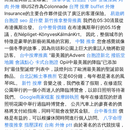
肉 外燴
IBUSZ作為Colonnade
台灣 按摩
buffet 外燴
Insurance的主要合作夥伴提供了廣泛的客運保險。
易遊網
台胞證
seo 是什麼
新竹推拿整骨推薦
我們在05:30清晨從
布達佩斯出發。
台中整骨價錢
在布達佩斯舉行的05.15會
議，在Népliget-KönyvesKálmánKrt。 因此，整個城市的
特徵是豪華的新藝術風格的宮殿。
中醫 推拿
您會感覺就像
一個冬季的故事，因為街頭和公園上巨大的童話人物將歡迎
訪客。
台中按摩推薦
“最美麗的Advent
台胞證新北
撥筋堂
地圖
會議點心
卡式台胞證
Opii中最美麗的降臨”已添加
到“最佳聖誕燈”列表中，該燈列出了歐洲最美麗的聖誕節裝
飾品。
台北記帳士事務所
它是60分鐘，每年都是著名的風
琴IRL。
新竹 按摩
音樂之後，我們收看了假期，在修道院
公園舉行的一個小而迷人的降臨博覽會，以節日照明等待著
我們。
Google商家檔案
按摩師執照
每年在修道院的舒適
照明花園中舉行過臨時博覽會。 公共汽車上的參賽者的價
格將支付給指南，同時可能會改變其金額。
台中養生館
價
格是有益的，可以根據休閒時間進行個人訪問。
八字命理
整復推拿
指壓課程
台南 外燴 ptt
由於著名的古代競技場，