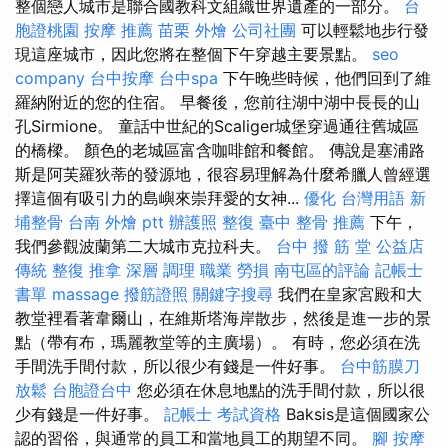
整個戀人城市是聯合國教科文組織世界遺產的一部分。
台
胞證桃園
按摩 推薦
苗栗 外燴
公司社團
可以輕鬆地步行發
現這座城市，因此您將在整個下午穿越主要景點。
seo
company
台中按摩
台中spa
下午晚些時候，他們回到了維
羅納附近的您的住宿。 早餐後，您前往湖中湖中長長的山
孔Sirmione。 童話中世紀的Scaliger城堡穿過通往舊城區
的橋樑。 顏色的老城區富含咖啡館和餐館。 傳說是塞浦路
斯是阿芙羅狄蒂的發源地，很容易理解為什麼希臘人曾經選
擇這個有吸引力的島嶼來崇拜愛的女神...
優化 台灣用語
新
埔整骨
台南 外燴 ptt
辦護照
整復
臺中 整骨 推薦
下午，
我們參觀波蘭第二大城市克拉科夫。
台中 撥 筋 堂 公益店
傳統 整復 推拿 深層 調理 職業 勞損 南屯區的評論
記帳士
書單
massage
撥筋證照
關鍵字搜尋
我們在皇家宮殿和大
教堂裡看著韋爾山，在維斯塔海岸散步，然後是進一步的景
點（帶有布，瑪麗教堂等的主廣場）。 有時，您必須在洗
手間洗手間付款，所以很少有錢是一件好事。
台中筋膜刀
放鬆
台胞證台中
您必須在休息地點的洗手間付款，所以很
少有錢是一件好事。
記帳士 考試資格
Baksis是這個國家公
認的習俗，與通常的員工和當地員工的期望不同。
腳 按摩