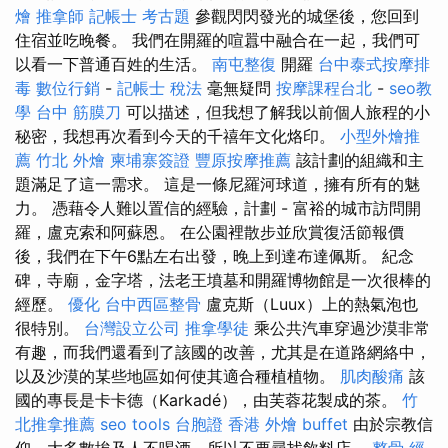
燴
推拿師
記帳士 考古題
參觀閃閃發光的城堡後，您回到
住宿並吃晚餐。 我們在開羅的喧囂中融合在一起，我們可
以看一下普通百姓的生活。
南屯整復
開羅
台中泰式按摩排
毒
數位行銷
-
記帳士 稅法
毫無疑問
按摩課程台北
-
seo教
學
台中 筋膜刀
可以描述，但我想了解我以前個人旅程的小
秘密，我想再次看到今天的千禧年文化烙印。
小型外燴推
薦
竹北 外燴
柬埔寨簽證
豐原按摩推薦
該計劃的組織和主
題滿足了這一需求。 這是一條尼羅河球道，擁有所有的魅
力。 憑藉令人難以置信的經驗，計劃 - 富裕的城市訪問開
羅，盧克索和阿蘇恩。 在公園裡散步並欣賞復活節報價
後，我們在下午6點左右出發，晚上到達布達佩斯。 紀念
碑，寺廟，金字塔，法老王墳墓和開羅博物館是一次很棒的
經歷。
優化
台中西區整骨
盧克斯（Luux）上的熱氣泡也
很特別。
台灣設立公司
推拿學徒
乘公共汽車穿過沙漠非常
有趣，而我們還看到了該國的改善，尤其是在道路網絡中，
以及沙漠的某些地區如何使其適合種植植物。
肌肉酸痛
該
國的專長是卡卡德（Karkadé），由芙蓉花製成的茶。
竹
北推拿推薦
seo tools
台胞證 香港
外燴 buffet
由於宗教信
仰，大多數埃及人不喝酒，所以不要尋找飲料店。
整骨
經