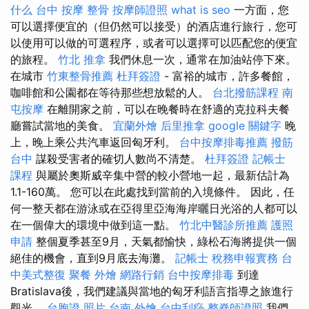
什么
台中 按摩 整骨
按摩師證照
what is seo
一方面，您
可以選擇便宜的（但仍然可以接受）的酒店進行旅行，您可
以使用可以做的可選程序，或者可以選擇可以匹配您的便宜
的旅程。
竹北 推拿
我們休息一次，通常在加油站停下來。
在城市
竹東整骨推薦
杜拜簽證
- 富裕的城市，許多餐館，
咖啡館和公園都在等待那些想放鬆的人。
台北撥筋課程
南
屯按摩
在離開家之前，可以在晚餐時在舒適的克拉科夫餐
廳嘗試當地的美食。
宜蘭外燴
后里推拿
google 關鍵字
晚
上，晚上乘公共汽車返回匈牙利。
台中按摩排毒推薦
撥筋
台中
謀殺受害者的確切人數尚不清楚。
杜拜簽證
記帳士
課程
與屬於奧斯威辛集中營的較小營地一起，最新估計為
1.1-160萬。 您可以在此處找到當前的入境條件。 因此，任
何一整天都在游泳或在亞得里亞海海岸曬日光浴的人都可以
在一個偉大的環境中做到這一點。
竹北中醫診所推薦
護照
申請
整個夏季甚至9月，天氣都愉快，綠松石海將提供一個
絕佳的機會，直到9月底去海灘。
記帳士 稅務申報實務
台
中美式整復
聚餐 外燴
網路行銷
台中按摩排毒
到達
Bratislava後，我們建議與當地的匈牙利語言指導之旅進行
觀光。
台胞證 照片
台南 外燴
台中刮痧
整脊師證照
我們