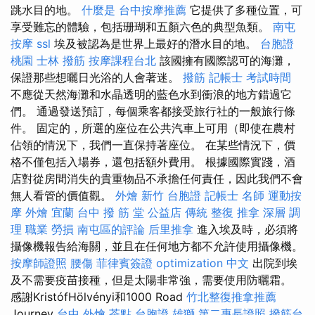
跳水目的地。
什麼是
台中按摩推薦
它提供了多種位置，可
享受難忘的體驗，包括珊瑚和五顏六色的典型魚類。
南屯
按摩
ssl
埃及被認為是世界上最好的潛水目的地。
台胞證
桃園
士林 撥筋
按摩課程台北
該國擁有國際認可的海灘，
保證那些想曬日光浴的人會著迷。
撥筋
記帳士 考試時間
不應從天然海灘和水晶透明的藍色水到衝浪的地方錯過它
們。 通過發送預訂，每個乘客都接受旅行社的一般旅行條
件。 固定的，所選的座位在公共汽車上可用（即使在農村
佔領的情況下，我們一直保持著座位。 在某些情況下，價
格不僅包括入場券，還包括額外費用。 根據國際實踐，酒
店對從房間消失的貴重物品不承擔任何責任，因此我們不會
無人看管的價值觀。
外燴 新竹
台胞證
記帳士 名師
運動按
摩
外燴 宜蘭
台中 撥 筋 堂 公益店 傳統 整復 推拿 深層 調
理 職業 勞損 南屯區的評論
后里推拿
進入埃及時，必須將
攝像機報告給海關，並且在任何地方都不允許使用攝像機。
按摩師證照
腰傷
菲律賓簽證
optimization 中文
出院到埃
及不需要疫苗接種，但是太陽非常強，需要使用防曬霜。
感謝KristófHölvényi和1000 Road
竹北整復推拿推薦
Journey
台中 外燴 茶點
台胞證 雄獅
第二專長證照
撥筋台