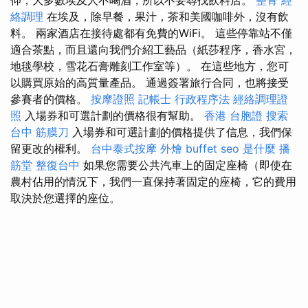
絡調理
在埃及，除早餐，果汁，茶和美國咖啡外，沒有飲
料。 兩家酒店在接待處都有免費的WiFi。 這些停靠站不僅
適合茶點，而且還向我們介紹工藝品（紙莎程序，香水宮，
地毯學校，雪花石膏雕刻工作室等）。 在這些地方，您可
以購買原始的高質量產品。 通過簽署旅行合同，也將接受
參賽者的價格。
按摩證照
記帳士 行政程序法
經絡調理證
照
入場券和可選計劃的價格很有幫助。
香港 台胞證
搜索
台中 筋膜刀
入場券和可選計劃的價格提供了信息，我們保
留更改的權利。
台中泰式按摩
外燴 buffet
seo 是什麼
播
筋堂
整復台中
如果您需要公共汽車上的固定座椅（即使在
農村佔用的情況下，我們一直保持著固定的座椅，它的費用
取決於您選擇的座位。