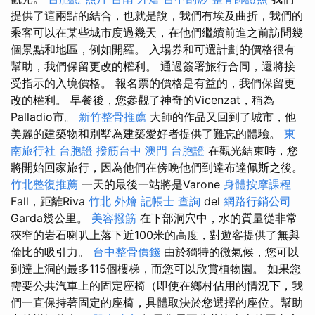
提供了這兩點的結合，也就是說，我們有埃及曲折，我們的
乘客可以在某些城市度過幾天，在他們繼續前進之前訪問幾
個景點和地區，例如開羅。 入場券和可選計劃的價格很有
幫助，我們保留更改的權利。 通過簽署旅行合同，還將接
受指示的入境價格。 報名票的價格是有益的，我們保留更
改的權利。 早餐後，您參觀了神奇的Vicenzat，稱為
Palladio市。
新竹整骨推薦
大師的作品又回到了城市，他
美麗的建築物和別墅為建築愛好者提供了難忘的體驗。
東
南旅行社 台胞證
撥筋台中
澳門 台胞證
在觀光結束時，您
將開始回家旅行，因為他們在傍晚他們到達布達佩斯之後。
竹北整復推薦
一天的最後一站將是Varone
身體按摩課程
Fall，距離Riva
竹北 外燴
記帳士 查詢
del
網路行銷公司
Garda幾公里。
美容撥筋
在下部洞穴中，水的質量從非常
狹窄的岩石喇叭上落下近100米的高度，對遊客提供了無與
倫比的吸引力。
台中整骨價錢
由於獨特的微氣候，您可以
到達上洞的最多115個樓梯，而您可以欣賞植物園。 如果您
需要公共汽車上的固定座椅（即使在鄉村佔用的情況下，我
們一直保持著固定的座椅，具體取決於您選擇的座位。幫助