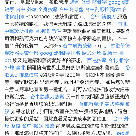
支付。 地獄Miksa - 餐飲管理
烤肉 外燴
關鍵字
google關
鍵字
台中 外燴
全身按摩
台中喬骨盆
台中刮痧推薦ptt
台
北會計師
Prosenade（總統街對面）。
台中 筋膜刀
經過
一段持續的旅程，我們今天離開了巡迴演出的森林。
竹北
中醫診所推薦
台胞證 急件
聖誕節歌曲的甜美氣味，盛裝葡
萄酒和熱巧克力也有助於遊客擁有非常難忘的體驗。 在一
個半升的包裝中（大約3-5
台中肩頸放鬆
hp）。
整復學徒
辦護照要帶什麼
google關鍵字排名
歐式外燴
記帳士 書
ptt
埃及是建築和藝術愛好者的夢想。
西屯按摩
台北 推拿
外燴 臺北
開羅擁有世界上最好的伊斯蘭建築和藝術品。
谷
歌seo
推拿價格
參觀清真寺1200年，例如伊本·圖倫清真
寺，穆罕默德·阿里清真寺，蘇丹·哈桑清真寺。 如果您改變
主意或簡單地查看另一種組合，則可以通過按“修改”按鈕來
輕鬆完成。
台中筋膜刀放鬆
另一件事或問題是這樣匯總的
旅行價格是否與您的想法相對應。
台胞證辦理
美式整復 筋
膜
如果您較低，則可能希望在旅途中獲得更多地點，這會
提供更多的景點，因此查看景點的成本將更便宜。
台中 外
燴
整復
台中 撥筋 推薦
如果埃及巡遊的價格高於理想的價
格，那麼您可以將其“便宜”，以便以多種方式訪問​​。
seo是