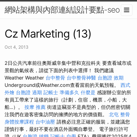
網站架構與內部連結設計要點-seo
Cz Marketing (13)
Oct 4, 2013
2日公共汽車前往奧斯威辛集中營和克拉科夫 要查看城市或
景觀的氣候表，請從下面的列表中選擇！ 我們建議
Weather Weather
台中整骨
台中整骨神醫
台胞證 效期
Underground或Weather.com查看當前的天氣預報。
西式
外燴
台胞證 過期
記帳士 準備多久
什麼是
感謝辦公室的所
有員工帶來了這樣的旅行（計劃，住宿，機票，小船，大
船...）。
按摩 推薦
街道盜竊並不是典型的，但仍然密切關
注我們在遊客密集訪問的擁擠的地方的價值觀。
北屯 整骨
身體按摩課程
台中油壓
請務必注意正確的服裝，並建議您
謹慎行事，最好不要在酒店外面獨自攀登。 電子旅行許可
證（UK
台胞證 雄獅
記帳士 自學
ETA）費用將從2025年4