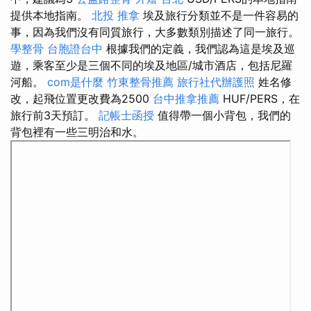
提供本地指南。
北投 推拿
埃及旅行分類並不是一件容易的
事，因為我們沒有同質旅行，大多數類別描述了同一旅行。
學整骨
台胞證台中
根據我們的定義，我們認為這是埃及巡
遊，乘客至少是三個不同的埃及地區/城市酒店，包括尼羅
河船。
com是什麼
竹東整骨推薦
旅行社代辦護照
姓名修
改，起飛位置更改費為2500
台中推拿推薦
HUF/PERS，在
旅行前3天預訂。
記帳士函授
值得帶一個小背包，我們的
背包裡有一些三明治和水。