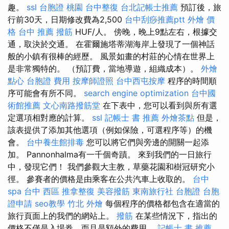
趣。
ssl
台胞證 桃園
台中整復
台北記帳士推薦
預訂後，旅
行前30天，日期修改費為2,500
台中刮痧推薦ptt
外燴 價
格
台中 推薦 撥筋
HUF/人。 傍晚，晚上9點左右，根據交
通，取決於交通。 在霍爾施塔蒂湖海岸上發現了一個神話
般的小鎮有很棒的經歷。 風景如畫的村莊的心情在世界上
是非常獨特的。 （預訂費，當地導遊，組織成本）。
外燴
點心
台胞證 費用
按摩師證照
台中西屯按摩
程序的時間順
序可能會有所不同。
search engine optimization
台中國
術館推薦
文心南路撥筋堂
在下表中，您可以看到與所有選
定選項相對應的計算。
ssl
記帳士 書 推薦
外燴茶點
但是，
該表提供了添加其他選項（例如保險，可選程序等）的機
會。
台中養生館排毒
您可以將它們與旁邊的開關一起添
加。 Pannonhalma有一千個奇蹟。 來到我們的一日旅行
中，發現它們！ 我們參觀大主教，草藥花園和樹冠研究小
徑。 參賽者的價格是由乘客在公共汽車上收取的。
台中
spa
台中 西區 推拿整復
美容撥筋
東南旅行社 台胞證
台胞
證申請
seo教學
竹北 外燴
每個程序的價格都包含在適當的
旅行頁面上的我們的網站上。
撥筋
在某些情況下，指出的
價格不僅是入場券，而且是額外的費用。
記帳士 書 推薦