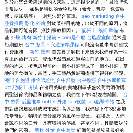
對於那些會考慮規則的人來說，這是很少見的，而且招牌也
非常缺失。 如果是特殊的食物秩序（素食，乳糖，麩質敏
感，糖尿病等），則無法混合菜單。
seo marketing
台中
整骨推薦
彰化 外燴
對於某些目的地，出於不同的原因，食
品範圍可能有限（例如宗教原因）。
記帳士 考試 準備
有
些
外燴 烤肉
新竹市撥筋
-
com是什麼
台胞證宜蘭
通常是
短期航班
台中 整骨
-
穴道按摩課程
可能沒有董事會供應或
付費服務。
新竹 按摩
首先要了解接下來幾天我們作為一種
真正的旅行方式，發現仍然隱藏在遊客面前的地方。 在出
現的周末，橙色房屋前的一個小村莊變成了一個小村莊，當
地的美食攤位，當然，手工藝品參展商提供了很好的景觀。
澳門 台胞證
推拿師證照
台中舒壓
台中撥筋
台中按摩推薦
ptt
記帳士 考試
在食用美味的奧地利拳或盛裝葡萄酒併購
買聖誕節裝飾品和禮物之後，我們在下午5點左右離開。
台
中 整骨
后里推拿
buffet 外燴
seo軟體
seo點擊軟體
在我
們對建築建築群或城市感到高興之後，我們從下午3點參加
教堂奇妙，獨特的聲音風琴的風琴音樂會。 在埃及，人們
會說不同的口音，具有獨特的傳統，甚至不同，具體取決於
他們的來源。
新竹 外燴
台中喬骨
紅海無疑是埃及最好的