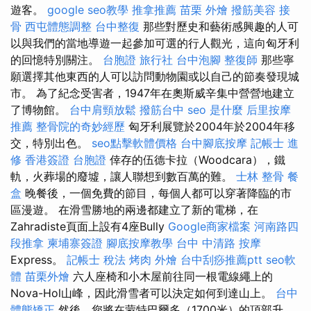
遊客。
google seo教學
推拿推薦
苗栗 外燴
撥筋美容
接
骨
西屯體態調整
台中整復
那些對歷史和藝術感興趣的人可
以與我們的當地導遊一起參加可選的行人觀光，這向匈牙利
的回憶特別關注。
台胞證 旅行社
台中泡腳
整復師
那些寧
願選擇其他東西的人可以訪問動物園或以自己的節奏發現城
市。 為了紀念受害者，1947年在奧斯威辛集中營營地建立
了博物館。
台中肩頸放鬆
撥筋台中
seo 是什麼
后里按摩
推薦
整骨院的奇妙經歷
匈牙利展覽於2004年於2004年移
交，特別出色。
seo點擊軟體價格
台中腳底按摩
記帳士 進
修
香港簽證 台胞證
倖存的伍德卡拉（Woodcara），鐵
軌，火葬場的廢墟，讓人聯想到數百萬的難。
士林 整骨
餐
盒
晚餐後，一個免費的節目，每個人都可以穿著降臨的市
區漫遊。 在滑雪勝地的兩邊都建立了新的電梯，在
Zahradiste頁面上設有4座Bully
Google商家檔案
河南路四
段推拿
柬埔寨簽證
腳底按摩教學
台中 中清路 按摩
Express。
記帳士 稅法
烤肉 外燴
台中刮痧推薦ptt
seo軟
體
苗栗外燴
六人座椅和小木屋前往同一根電線繩上的
Nova-Hol山峰，因此滑雪者可以決定如何到達山上。
台中
體態矯正
然後，您將在蒙特巴爾多（1700米）的頂部升