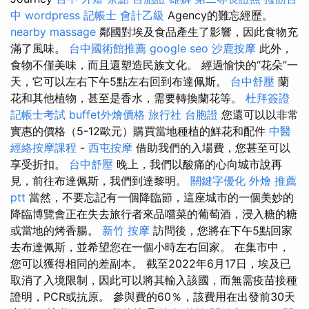
中
wordpress
記帳士 會計乙級
Agency的難忘經歷。
nearby massage
鄰國對埃及食品產生了影響，因此食物充
滿了風味。
台中國術館推薦
google seo
沙鹿按摩
此外，
食物不僅美味，而且還塑造民族文化。 經過愉快的“花朵”一
天，它可以左右下午5點左右回到布達佩斯。
台中舒壓
蘭
花和其他植物，甚至是香水，需要轉換蘭花等。
杜拜簽證
記帳士考試
buffet外燴價格
旅行社 台胞證
您還可以以非常
實惠的價格（5-12歐元）購買當地種植的鮮花和配件
中醫
經絡按摩課程
-
西屯按摩
借助我們的入場費，您甚至可以
享受折扣。
台中舒壓
晚上，我們以酸痛的心向城市說再
見，前往布達佩斯，我們到達黎明。
關鍵字優化
外燴 推薦
ptt
當然，不要忘記有一個降臨節，這座城市的一個美妙的
降臨博覽會正在失去旅行者來品嚐菜的葡萄酒，浸入糖的糖
或當地的烤香腸。
新竹 按摩
訪問後，您將在下午5點回家
去布達佩斯，並希望您在一個小時左右回家。 在集市中，
您可以獲得相同的差副本。 截至2022年6月17日，埃及已
取消了入境限制，因此可以將其輸入該國，而無需疫苗接種
證明，PCR或抗原。 參與費的60％，該費用在出發前30天