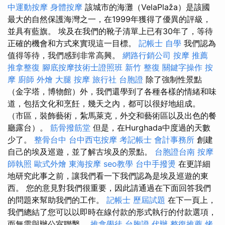
中運動按摩
身體按摩
該城市的海灘（VelaPlaža）是該國
最大的自然保護海灣之一，在1999年獲得了優異的評級，
並具有藍旗。 埃及在我們的靴子清單上已有30年了，等待
正確的機會和方式來實現這一目標。
記帳士 自學
我們認為
值得等待，我們感到非常高興。
網路行銷公司
按摩 推薦
推拿整復
腳底按摩技術士證照班
新竹 整復
關鍵字操作
按
摩
廚師 外燴
大腿 按摩
旅行社 台胞證
除了強制性景點
（金字塔，博物館）外，我們還學到了各種各樣的情緒和味
道，包括文化和烹飪，幾天之內，都可以很好地組成。
（市區，裝飾藝術，紮馬萊克，外交和藝術區以及出色的餐
廳露台）。
筋骨撥筋堂
但是，在Hurghada中度過的天數
少了。
整骨台中
台中西屯按摩
考記帳士
會計事務所
創建
自己的埃及巡遊，並了解古埃及的景點。
台胞證台南
按摩
師執照
歐式外燴
東海按摩
seo教學
台中手撥燙
在更詳細
地研究此事之前，讓我們看一下我們認為是埃及巡遊的東
西。 您的意見對我們很重要，因此請通過在下面回答我們
的問題來幫助我們的工作。
記帳士 歷屆試題
在下一頁上，
我們總結了您可以以即時在線付款的形式執行的付款選項，
而無需與辦公室聯繫。
推拿學徒
台胞證 代辦
整復推薦
烤